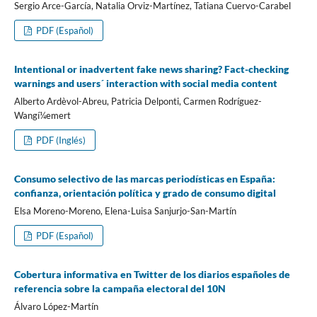
Sergio Arce-Garcí­a, Natalia Orviz-Martí­nez, Tatiana Cuervo-Carabel
PDF (Español)
Intentional or inadvertent fake news sharing? Fact-checking
warnings and users´ interaction with social media content
Alberto Ardèvol-Abreu, Patricia Delponti, Carmen Rodrí­guez-
Wangí¼emert
PDF (Inglés)
Consumo selectivo de las marcas periodí­sticas en España:
confianza, orientación polí­tica y grado de consumo digital
Elsa Moreno-Moreno, Elena-Luisa Sanjurjo-San-Martí­n
PDF (Español)
Cobertura informativa en Twitter de los diarios españoles de
referencia sobre la campaña electoral del 10N
Álvaro López-Martí­n