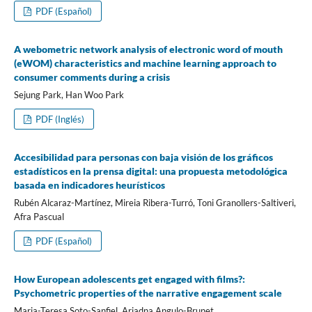
PDF (Español)
A webometric network analysis of electronic word of mouth
(eWOM) characteristics and machine learning approach to
consumer comments during a crisis
Sejung Park, Han Woo Park
PDF (Inglés)
Accesibilidad para personas con baja visión de los gráficos
estadí­sticos en la prensa digital: una propuesta metodológica
basada en indicadores heurí­sticos
Rubén Alcaraz-Martí­nez, Mireia Ribera-Turró, Toni Granollers-Saltiveri,
Afra Pascual
PDF (Español)
How European adolescents get engaged with films?:
Psychometric properties of the narrative engagement scale
Maria-Teresa Soto-Sanfiel, Ariadna Angulo-Brunet