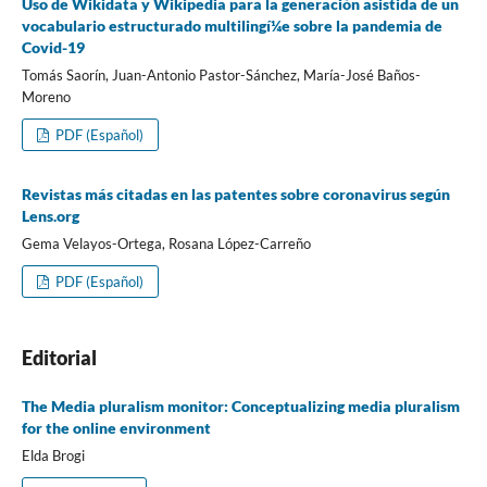
Uso de Wikidata y Wikipedia para la generación asistida de un
vocabulario estructurado multilingí¼e sobre la pandemia de
Covid-19
Tomás Saorí­n, Juan-Antonio Pastor-Sánchez, Marí­a-José Baños-
Moreno
PDF (Español)
Revistas más citadas en las patentes sobre coronavirus según
Lens.org
Gema Velayos-Ortega, Rosana López-Carreño
PDF (Español)
Editorial
The Media pluralism monitor: Conceptualizing media pluralism
for the online environment
Elda Brogi