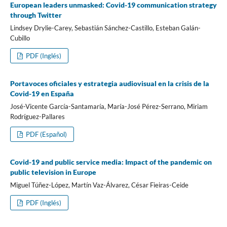
European leaders unmasked: Covid-19 communication strategy
through Twitter
Lindsey Drylie-Carey, Sebastián Sánchez-Castillo, Esteban Galán-
Cubillo
PDF (Inglés)
Portavoces oficiales y estrategia audiovisual en la crisis de la
Covid-19 en España
José-Vicente Garcí­a-Santamarí­a, Marí­a-José Pérez-Serrano, Miriam
Rodrí­guez-Pallares
PDF (Español)
Covid-19 and public service media: Impact of the pandemic on
public television in Europe
Miguel Túñez-López, Martí­n Vaz-Álvarez, César Fieiras-Ceide
PDF (Inglés)