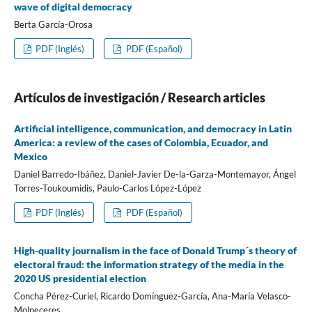
wave of digital democracy
Berta Garcí­a-Orosa
PDF (Inglés)
PDF (Español)
Artí­culos de investigación / Research articles
Artificial intelligence, communication, and democracy in Latin
America: a review of the cases of Colombia, Ecuador, and
Mexico
Daniel Barredo-Ibáñez, Daniel-Javier De-la-Garza-Montemayor, Ángel
Torres-Toukoumidis, Paulo-Carlos López-López
PDF (Inglés)
PDF (Español)
High-quality journalism in the face of Donald Trump´s theory of
electoral fraud: the information strategy of the media in the
2020 US presidential election
Concha Pérez-Curiel, Ricardo Domí­nguez-Garcí­a, Ana-Marí­a Velasco-
Molpeceres