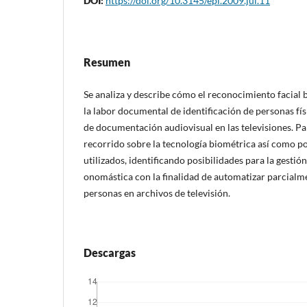
DOI:
https://doi.org/10.3145/epi.2009.jul.11
Resumen
Se analiza y describe cómo el reconocimiento facial
la labor documental de identificación de personas fí­
de documentación audiovisual en las televisiones. Par
recorrido sobre la tecnologí­a biométrica así­ como p
utilizados, identificando posibilidades para la gestió
onomástica con la finalidad de automatizar parcialme
personas en archivos de televisión.
Descargas