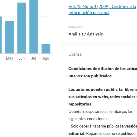
Vol. 18 Núm. 4 (2009): Gestión de la
información personal
Sección
Análisis / Analysis
License
Condiciones de difusión de los artí­c
una vez son publicados
Los autores pueden publicitar libre
sus artí­culos en webs, redes sociales 
repositorios
Deberán respetarse sin embargo, las
siguientes condiciones:
- Solo deberá hacerse pública
la versió
editorial
. Rogamos que no se publique