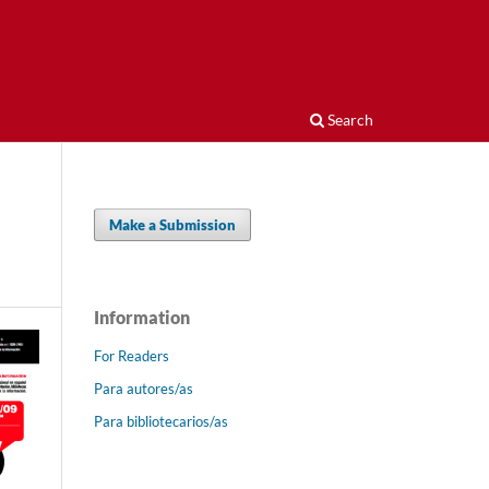
Search
Make a Submission
Information
For Readers
Para autores/as
Para bibliotecarios/as