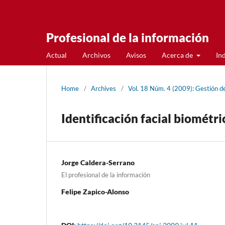
Profesional de la información
Actual
Archivos
Avisos
Acerca de
In
Home
/
Archives
/
Vol. 18 Núm. 4 (2009): Gestión de
Identificación facial biométri
Jorge Caldera-Serrano
El profesional de la información
Felipe Zapico-Alonso