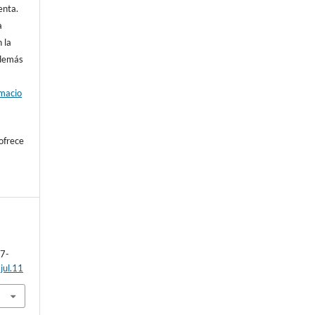
enta.
a
 la
además
rmacio
ofrece
27-
jul.11