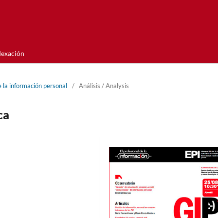
dexación
 la información personal
/
Análisis / Analysis
ca