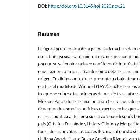
DOI:
https://doi.org/10.3145/epi.2020.nov.21
Resumen
La figura protocolaria de la primera dama ha sido m
escrutinio ya sea por dirigir un organismo, acompaña
porque se ve incolucrada en conflictos de interés. La 
papel genera una narrativa de cómo debe ser una muje
origen. En dicho contexto, el presente trabajo tiene 
partir del modelo de Winfield (1997), cuáles son los
los que se cubre a las primeras damas de tres paí­ses
México. Para ello, se seleccionarion tres grupos de 
denominado como las polí­ticas expertas en las que se
carrera polí­tica anterior a su cargo y que después bu
paí­s (Cristina Fernández, Hillary Clinton y Margarit
fue el de las novatas, las cuales llegaron al puesto si
(Juliana Awada, Laura Bush y Angélica Rivera); y un