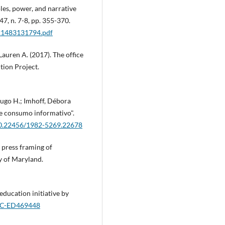
oles, power, and narrative
 47, n. 7-8, pp. 355-370.
021483131794.pdf
auren A. (2017). The office
tion Project.
Hugo H.; Imhoff, Débora
 de consumo informativo".
/10.22456/1982-5269.22678
: press framing of
y of Maryland.
education initiative by
RIC-ED469448