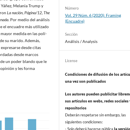
a Yáñez, Melania Trump y
Número
eron
La nación
,
Página/12
,
The
Vol. 29 Núm. 6 (2020): Framing
rnada
. Por medio del análisis
(Encuadre)
e el encuadre más utilizado
en mayor medida en las polí­
Sección
o de su marido. Además,
Análisis / Analysis
 expresarse desde citas
bordadas desde marcos
License
a de un poder blando que le
 opinión y les forma
Condiciones de difusión de los artí­c
una vez son publicados
Los autores pueden publicitar libre
sus artí­culos en webs, redes sociales 
repositorios
Deberán respetarse sin embargo, las
siguientes condiciones:
- Solo deberá hacerse pública
la versió