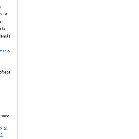
n
enta.
a
 la
además
rmacio
ofrece
amas:
.
29
(6).
21