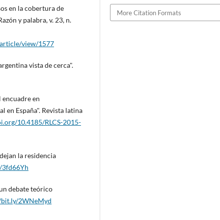
os en la cobertura de
More Citation Formats
zón y palabra, v. 23, n.
article/view/1577
rgentina vista de cerca".
l encuadre en
l en España". Revista latina
doi.org/10.4185/RLCS-2015-
dejan la residencia
ly/3fd66Yh
 un debate teórico
//bit.ly/2WNeMyd