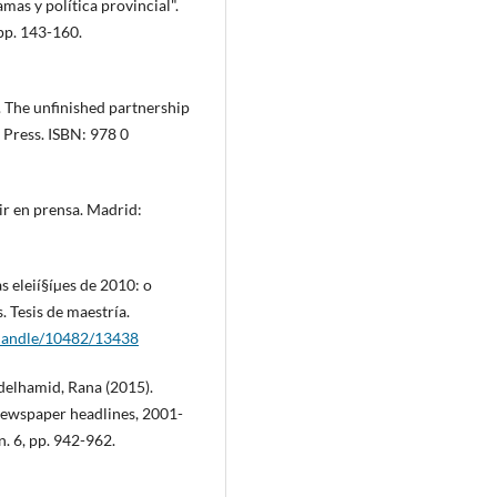
mas y polí­tica provincial".
 pp. 143-160.
s. The unfinished partnership
 Press. ISBN: 978 0
ir en prensa. Madrid:
 eleií§íµes de 2010: o
 Tesis de maestrí­a.
r/handle/10482/13438
bdelhamid, Rana (2015).
 newspaper headlines, 2001-
n. 6, pp. 942-962.