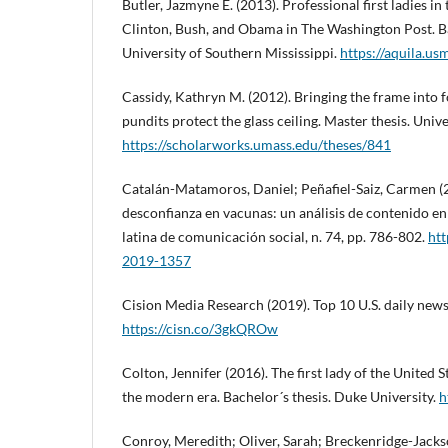
Butler, Jazmyne E. (2013). Professional first ladies i
Clinton, Bush, and Obama in The Washington Post. Ba
University of Southern Mississippi.
https://aquila.u
Cassidy, Kathryn M. (2012). Bringing the frame into
pundits protect the glass ceiling. Master thesis. Univ
https://scholarworks.umass.edu/theses/841
Catalán-Matamoros, Daniel; Peñafiel-Saiz, Carmen (
desconfianza en vacunas: un análisis de contenido en 
latina de comunicación social, n. 74, pp. 786-802.
htt
2019-1357
Cision Media Research (2019). Top 10 U.S. daily new
https://cisn.co/3gkQROw
Colton, Jennifer (2016). The first lady of the United St
the modern era. Bachelor´s thesis. Duke University.
h
Conroy, Meredith; Oliver, Sarah; Breckenridge-Jacks