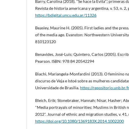
Barry, Carolina (2018). "Se hace la Evita"¦ primeras da
Revista de historia americana y argentina, v. 53, n. 2,
https://bdigital.uncu.edu.ar/11326
Beasley, Maurine H. (2005). First ladies and the pres
of the media age. Evanston: Northwestern University
810123120
Benavides, José-Luis; Quintero, Carlos (2005). Escrib
Pearson. ISBN: 978 84 20542294
Biachi, Mariangela-Monfardini (2013). O feminino nas
discurso de Veja e Istoé sobre as mulheres candidatas.
Universidade de Brasí­lia.
https://repositorio.unb.b
Bleich, Erik; Stonebraker, Hannah; Nisar, Hasher; A
"Media portrayals of minorities: Muslims in British
2012". Journal of ethnic and migration studies, v. 41, 
https://doi.org/10.1080/1369183X.2014.1002200