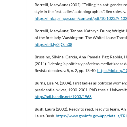
Borrelli, MaryAnne (2002). "Telling it slant: gender r
style in the first ladies´ autobiographies". Sex roles, v.
https://link.springer.com/content/pdf/10.1023/A:1
Borrelli, MaryAnne; Tenpas, Kathryn-Dunn; Wright, L
of the first lady. Washington: The White House Transi
https://bit.ly/3jQJh08
Brussino, Silvina; Garcí­a, Ana-Pamela-Paz; Rabbia, 
(2011). "Ideologí­a polí­tica y prácticas mediatizadas
Revista debates, v. 5, n. 2, pp. 13-40.
https://doi.org
Burns, Lisa M. (2004). First ladies as political women
presidential wives, 1900-2001. PhD thesis. Universit
http://hdl.handle.net/1903/1968
Bush, Laura (2002). Ready to read, ready to learn. An 
Laura Bush.
https://www.govinfo.gov/app/details/E