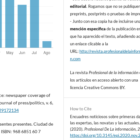
editorial
. Rogamos que no se publique
preprints, postprints o pruebas de impr
- Junto con esa copia ha de incluirse un
mención especí­fica
de la publicación en
que ha aparecido el texto, añadiendo 
un enlace clicable a la
URL:
http://revista.profesionaldelainfo
n.com
La revista
Profesional de la información
los artí­culos en acceso abierto con una
licencia Creative Commons BY.
nce: newspaper coverage of
urnal of press/politics, v. 6,
How to Cite
129172134
Encuadres noticiosos sobre primeras d
las expertas, las novatas y las actuales
usentes presentes. Ciudad de
(2020).
Profesional De La información
,
 ISBN: 968 6851 60 7
https://doi.org/10.3145/epi.2020.nov.