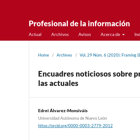
Profesional de la información
Actual
Archivos
Avisos
Acerca de
In
Home
/
Archives
/
Vol. 29 Núm. 6 (2020): Framing (
Encuadres noticiosos sobre pr
las actuales
Edrei Álvarez-Monsiváis
Universidad Autónoma de Nuevo León
https://orcid.org/0000-0003-2779-2012