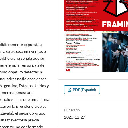
ediáticamente expuesta a
r a su esposo en eventos o
bibliografí­a señala que su
r ejemplar en su paí­s de
como objetivo detectar, a
 encuadres noticiosos desde
: Argentina, Estados Unidos y
PDF (Español)
primeras damas: uno
 incluyen las que tení­an una
scaron la presidencia de su
Publicado
a Zavala); el segundo grupo
2020-12-27
n una trayectoria previa
 tercer grupo conformado