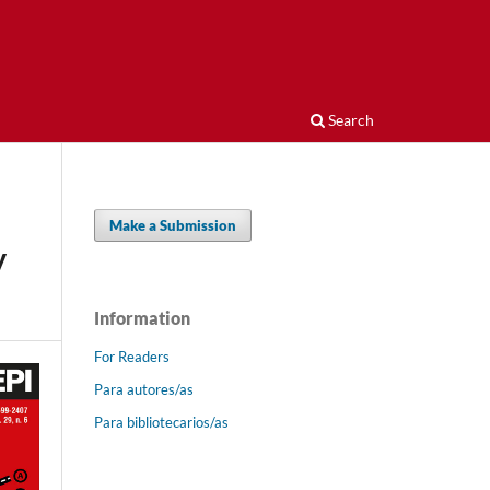
Search
Make a Submission
y
Information
For Readers
Para autores/as
Para bibliotecarios/as