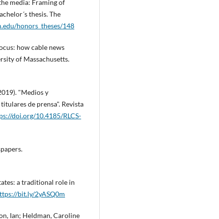
n the media: Framing of
chelor´s thesis. The
sm.edu/honors_theses/148
 focus: how cable news
ersity of Massachusetts.
2019). "Medios y
titulares de prensa". Revista
ps://doi.org/10.4185/RLCS-
spapers.
ates: a traditional role in
ttps://bit.ly/2yASQ0m
on, Ian; Heldman, Caroline