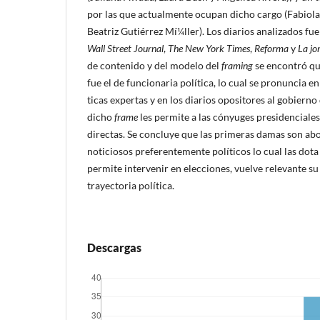
por las que actualmente ocupan dicho cargo (Fabiol
Beatriz Gutiérrez Mí¼ller). Los diarios analizados fu
Wall Street Journal
,
The New York Times
,
Reforma
y
La jo
de contenido y del modelo del
framing
se encontró qu
fue el de funcionaria polí­tica, lo cual se pronuncia 
ticas expertas y en los diarios opositores al gobiern
dicho
frame
les permite a las cónyuges presidenciales
directas. Se concluye que las primeras damas son a
noticiosos preferentemente polí­ticos lo cual las dot
permite intervenir en elecciones, vuelve relevante su
trayectoria polí­tica.
Descargas