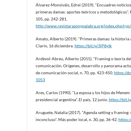
Álvarez-Monsiváis, Edrei (2019). "Encuadres noticios
primeras damas: aportes teóricos y metodológicos". Ra
105, pp. 242-281.
http://www.revistarazonypalabra.org/index.php/ryp/
Amato, Alberto (2019). "Primeras damas: la historia a
Clarí­n, 16 diciembre.
https://bit.ly/3jP8yIk
Ardèvol-Abreu, Alberto (2015). "Framing o teorí­a de
comunicación. Orí­genes, desarrollo y panorama actua
de comunicación social, n. 70, pp. 423-450.
https://
1053
Ares, Carlos (1990). "La esposa y los hijos de Menem 
presidencial argentina". El paí­s, 12 junio.
https://bit.
Aruguete, Natalia (2017). "Agenda setting y framing:
inconcluso". Más poder local, n. 30, pp. 36-42.
https: