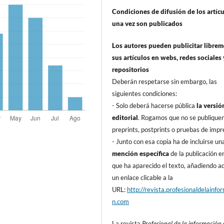
Condiciones de difusión de los artí­c
una vez son publicados
Los autores pueden publicitar libre
sus artí­culos en webs, redes sociales 
repositorios
Deberán respetarse sin embargo, las
siguientes condiciones:
- Solo deberá hacerse pública
la versió
editorial
. Rogamos que no se publique
preprints, postprints o pruebas de impr
- Junto con esa copia ha de incluirse un
mención especí­fica
de la publicación en
que ha aparecido el texto, añadiendo 
un enlace clicable a la
URL:
http://revista.profesionaldelainfo
n.com
La revista
Profesional de la información