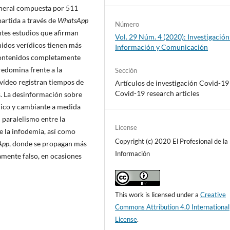
eneral compuesta por 511
partida a través de
WhatsApp
Número
ntes estudios que afirman
Vol. 29 Núm. 4 (2020): Investigación
idos verí­dicos tienen más
Información y Comunicación
 contenidos completamente
redomina frente a la
Sección
í­deo registran tiempos de
Artí­culos de investigación Covid-19 
Covid-19 research articles
s. La desinformación sobre
mico y cambiante a medida
 paralelismo entre la
License
 la infodemia, así­ como
Copyright (c) 2020 El Profesional de la
App
, donde se propagan más
Información
mente falso, en ocasiones
This work is licensed under a
Creative
Commons Attribution 4.0 International
License
.