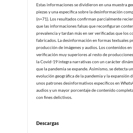
Estas informaciones se dividieron en una muestra g
piezas y una especí­fica sobre la desinformación com
(n=71). Los resultados confirman parcialmente recie
que las informaciones falsas que reconfiguran conten
prevalencia y tardan más en ser verificadas que los
fabricados. La desinformación en formas textuales p
producción de imágenes y audios. Los contenidos en v
verificación muy superiores al resto de produccione
la Covid-19 integra narrativas con un carácter diná
que la pandemia se expande. Asimismo, se detecta un
evolución geográfica de la pandemia y la expansión de
unos patrones desinformativos especí­ficos en
Whats
audios y un mayor porcentaje de contenido completa
con fines delictivos.
Descargas