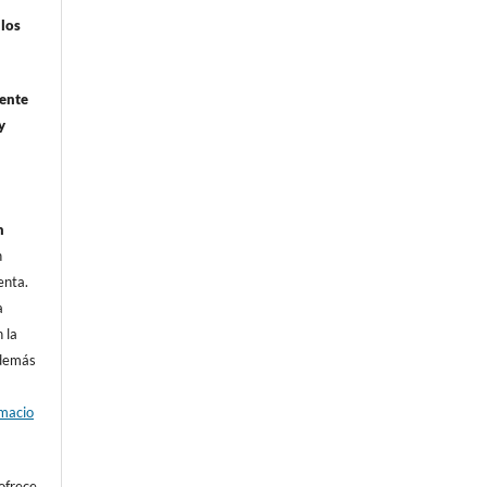
ulos
mente
y
n
n
enta.
a
 la
además
rmacio
ofrece