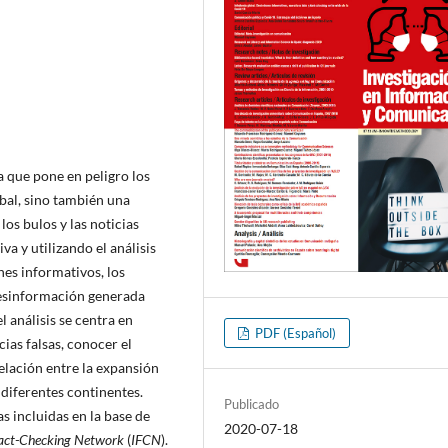
 que pone en peligro los
obal, sino también una
los bulos y las noticias
va y utilizando el análisis
nes informativos, los
 desinformación generada
l análisis se centra en
PDF (Español)
ias falsas, conocer el
relación entre la expansión
 diferentes continentes.
Publicado
as incluidas en la base de
2020-07-18
Fact-Checking Network
(
IFCN
).