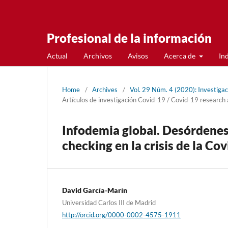
Profesional de la información
Actual
Archivos
Avisos
Acerca de
In
Home
/
Archives
/
Vol. 29 Núm. 4 (2020): Investiga
Artí­culos de investigación Covid-19 / Covid-19 research 
Infodemia global. Desórdenes 
checking en la crisis de la Co
David Garcí­a-Marí­n
Universidad Carlos III de Madrid
http://orcid.org/0000-0002-4575-1911