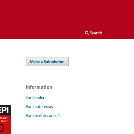
Search
Make a Submission
Information
For Readers
Para autores/as
Para bibliotecarios/as