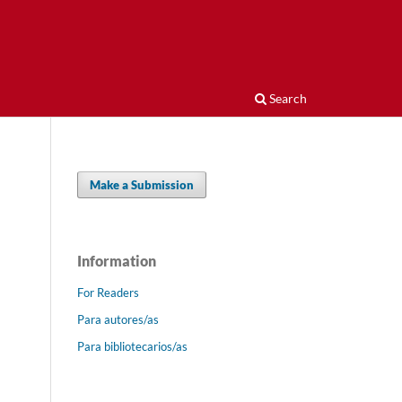
Search
Make a Submission
Information
For Readers
Para autores/as
Para bibliotecarios/as