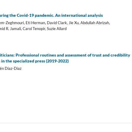
uring the Covid-19 pandemic. An international analysis
em-Zeghmouri, Eti Herman, David Clark, Jie Xu, Abdullah Abrizah,
 R. Jamali, Carol Tenopir, Suzie Allard
ticians: Professional routines and assessment of trust and credibility
in the specialized press (2019-2022)
n Dí­az-Dí­az