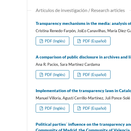
Artí­culos de investigación / Research articles
Transparency mechanisms in the media: analysis o
Cristina Renedo-Farpón, Joí£o Canavilhas, Marí­a Dí­ez-G
PDF (Inglés)
PDF (Español)
A comparison of public disclosure in archives and 
Ana R. Pacios, Sara Martí­nez Cardama
PDF (Inglés)
PDF (Español)
Implementation of the transparency laws in Catal
Manuel Villoria, Agustí­ Cerrillo-Martí­nez, Juli Ponce-Solé
PDF (Inglés)
PDF (Español)
Political parties´ influence on the transparency an
Community of Madrid, the Community of Valencia, 