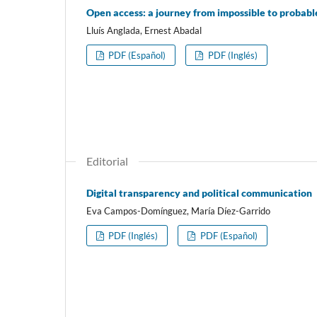
Open access: a journey from impossible to probable,
Lluí­s Anglada, Ernest Abadal
PDF (Español)
PDF (Inglés)
Editorial
Digital transparency and political communication
Eva Campos-Domí­nguez, Marí­a Dí­ez-Garrido
PDF (Inglés)
PDF (Español)