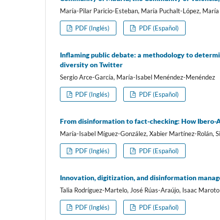
Marí­a-Pilar Paricio-Esteban, Marí­a Puchalt-López, Marí­a
PDF (Inglés)
PDF (Español)
Inflaming public debate: a methodology to determi
diversity on Twitter
Sergio Arce-Garcí­a, Marí­a-Isabel Menéndez-Menéndez
PDF (Inglés)
PDF (Español)
From disinformation to fact-checking: How Ibero-
Marí­a-Isabel Mí­guez-González, Xabier Martí­nez-Rolán, Si
PDF (Inglés)
PDF (Español)
Innovation, digitization, and disinformation mana
Talia Rodrí­guez-Martelo, José Rúas-Araújo, Isaac Marot
PDF (Inglés)
PDF (Español)