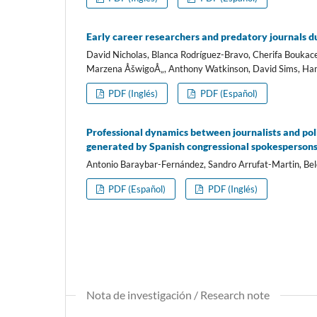
Early career researchers and predatory journals d
David Nicholas, Blanca Rodrí­guez-Bravo, Cherifa Boukac
Marzena ÅšwigoÅ„, Anthony Watkinson, David Sims, Hamid
PDF (Inglés)
PDF (Español)
Professional dynamics between journalists and poli
generated by Spanish congressional spokespersons 
Antonio Baraybar-Fernández, Sandro Arrufat-Martin, Belé
PDF (Español)
PDF (Inglés)
Nota de investigación / Research note