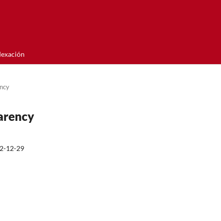
dexación
ency
parency
2-12-29