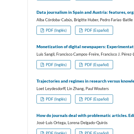
Data journalism in Spain and Austria: features, org
Alba Córdoba-Cabús, Brigitte Huber, Pedro Farias-Batlle
PDF (Inglés)
PDF (Español)
Monetization of digital newspapers: Experimentat
Luis Sangil, Francisco Campos-Freire, Francisco J. Pérez-
PDF (Inglés)
PDF (Español)
Trajectories and regimes in research versus knowle
Loet Leydesdorff, Lin Zhang, Paul Wouters
PDF (Inglés)
PDF (Español)
How do journals deal with problematic articles. Ed
José-Luis Ortega, Lorena Delgado-Quirós
PDF (Inglés)
PDF (Español)