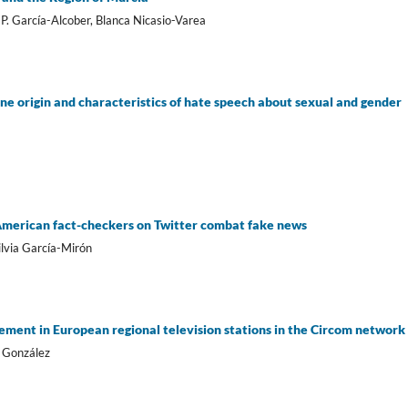
 P. Garcí­a-Alcober, Blanca Nicasio-Varea
ne origin and characteristics of hate speech about sexual and gender
American fact-checkers on Twitter combat fake news
lvia Garcí­a-Mirón
gement in European regional television stations in the Circom network
o González