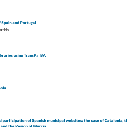
f Spain and Portugal
arrido
libraries using TransPa_BA
onia
d participation of Spanish municipal websites: the case of Catalonia, t
and the Region of Murcia