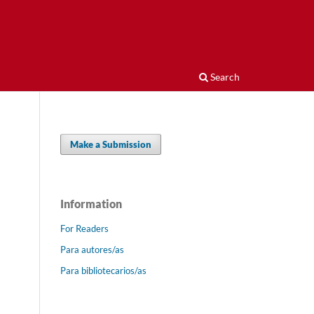
Search
Make a Submission
Information
For Readers
Para autores/as
Para bibliotecarios/as