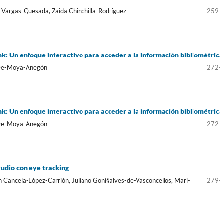
 Vargas-Quesada, Zaida Chinchilla-Rodrí­guez
259
nk: Un enfoque interactivo para acceder a la información bibliométric
x De-Moya-Anegón
272
nk: Un enfoque interactivo para acceder a la información bibliométric
x De-Moya-Anegón
272
tudio con eye tracking
 Cancela-López-Carrión, Juliano Goní§alves-de-Vasconcellos, Mari-
279