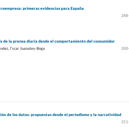
icroempresa: primeras evidencias para España
288
sis de la prensa diaria desde el comportamiento del consumidor
nández, í“scar Juanatey-Boga
300
ión de los datos: propuestas desde el periodismo y la narratividad
311