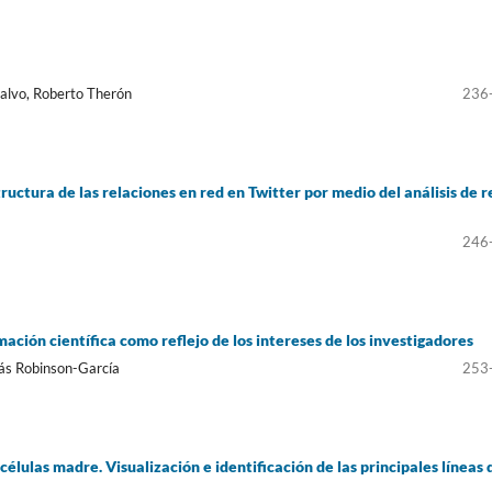
alvo, Roberto Therón
236
structura de las relaciones en red en Twitter por medio del análisis de 
246
ación cientí­fica como reflejo de los intereses de los investigadores
ás Robinson-Garcí­a
253
élulas madre. Visualización e identificación de las principales lí­neas 