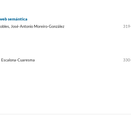
a web semántica
Robles, José-Antonio Moreiro-González
319
sé Escalona-Cuaresma
330