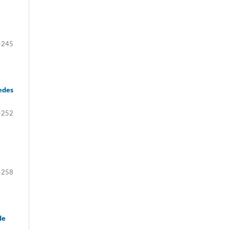
-245
redes
-252
-258
de