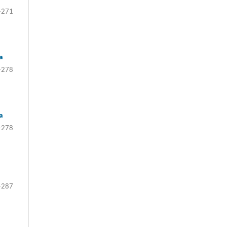
-271
a
-278
a
-278
-287