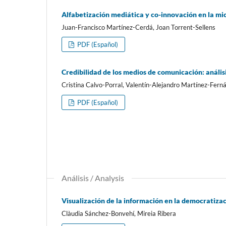
Alfabetización mediática y co-innovación en la m
Juan-Francisco Martí­nez-Cerdá, Joan Torrent-Sellens
PDF (Español)
Credibilidad de los medios de comunicación: análi
Cristina Calvo-Porral, Valentí­n-Alejandro Martí­nez-Fer
PDF (Español)
Análisis / Analysis
Visualización de la información en la democratizac
Clàudia Sánchez-Bonvehí­, Mireia Ribera