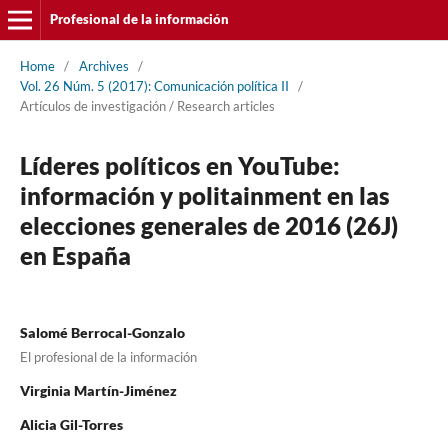
Profesional de la información
Home
/
Archives
/
Vol. 26 Núm. 5 (2017): Comunicación polí­tica II
/
Artí­culos de investigación / Research articles
Lí­deres polí­ticos en YouTube:
información y politainment en las
elecciones generales de 2016 (26J)
en España
Salomé Berrocal-Gonzalo
El profesional de la información
Virginia Martí­n-Jiménez
Alicia Gil-Torres