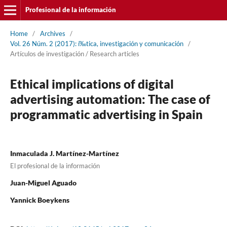
Profesional de la información
Home
/
Archives
/
Vol. 26 Núm. 2 (2017): í‰tica, investigación y comunicación
/
Artí­culos de investigación / Research articles
Ethical implications of digital
advertising automation: The case of
programmatic advertising in Spain
Inmaculada J. Martí­nez-Martí­nez
El profesional de la información
Juan-Miguel Aguado
Yannick Boeykens