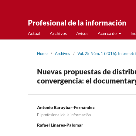
Profesional de la información
Actual
Archivos
Avisos
Acerca de
In
Home
/
Archives
/
Vol. 25 Núm. 1 (2016): Informetrí
Nuevas propuestas de distribu
convergencia: el documenta
Antonio Baraybar-Fernández
El profesional de la información
Rafael Linares-Palomar