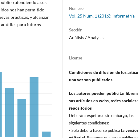
 público atendiendo a sus
Número
enidos nos han permitido
Vol. 25 Núm. 1 (2016): Informetrí­a
uevas prácticas, y alcanzar
ar útiles para futuros
Sección
Análisis / Analysis
License
Condiciones de difusión de los artí­c
una vez son publicados
Los autores pueden publicitar libre
sus artí­culos en webs, redes sociales 
repositorios
Deberán respetarse sin embargo, las
siguientes condiciones:
- Solo deberá hacerse pública
la versió
editorial
. Rogamos que no se publique