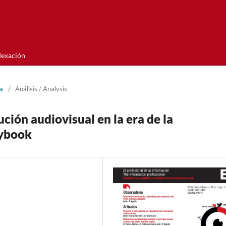
dexación
­a
/
Análisis / Analysis
ción audiovisual en la era de la
rybook