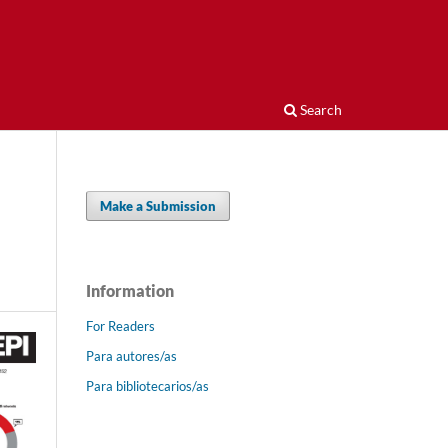
Search
Make a Submission
Information
For Readers
Para autores/as
Para bibliotecarios/as