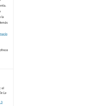
enta.
a
 la
además
rmacio
ofrece
: el
De La
13