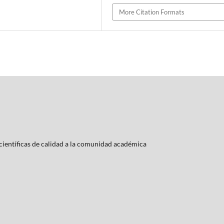
More Citation Formats
ientí­ficas de calidad a la comunidad académica