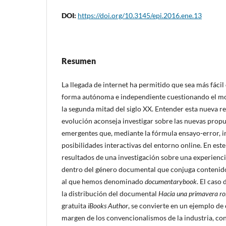
DOI:
https://doi.org/10.3145/epi.2016.ene.13
Resumen
La llegada de internet ha permitido que sea más fácil
forma autónoma e independiente cuestionando el mo
la segunda mitad del siglo XX. Entender esta nueva r
evolución aconseja investigar sobre las nuevas prop
emergentes que, mediante la fórmula ensayo-error, i
posibilidades interactivas del entorno online. En este
resultados de una investigación sobre una experienc
dentro del género documental que conjuga contenidos
al que hemos denominado
documentarybook
. El caso
la distribución del documental
Hacia una primavera ro
gratuita
iBooks Author
, se convierte en un ejemplo de
margen de los convencionalismos de la industria, con