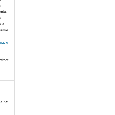
n
enta.
a
 la
además
rmacio
ofrece
lcance
a