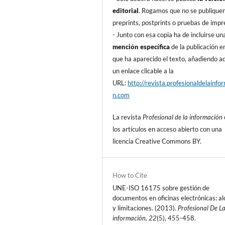
editorial
. Rogamos que no se publique
preprints, postprints o pruebas de impr
- Junto con esa copia ha de incluirse un
mención especí­fica
de la publicación en
que ha aparecido el texto, añadiendo 
un enlace clicable a la
URL:
http://revista.profesionaldelainfo
n.com
La revista
Profesional de la información
los artí­culos en acceso abierto con una
licencia Creative Commons BY.
How to Cite
UNE-ISO 16175 sobre gestión de
documentos en oficinas electrónicas: a
y limitaciones. (2013).
Profesional De L
información
,
22
(5), 455-458.