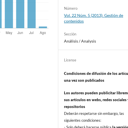
Número
Vol. 22 Núm. 5 (2013): Gestión de
contenidos
Sección
Análisis / Analysis
License
Condiciones de difusión de los artí­c
una vez son publicados
Los autores pueden publicitar libre
sus artí­culos en webs, redes sociales 
repositorios
Deberán respetarse sin embargo, las
siguientes condiciones:
- Solo deberá hacerse pública
la versió