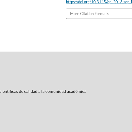
https://doi.org/10.3145/epi.2013.sep.
More Citation Formats
ientí­ficas de calidad a la comunidad académica