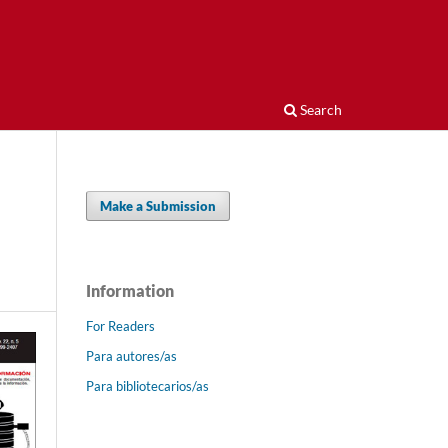
Search
Make a Submission
Information
For Readers
Para autores/as
Para bibliotecarios/as