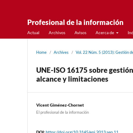
Profesional de la información
Actual
Archivos
Avisos
Acerca de
In
Home
/
Archives
/
Vol. 22 Núm. 5 (2013): Gestión d
UNE-ISO 16175 sobre gestión 
alcance y limitaciones
Vicent Giménez-Chornet
El profesional de la información
DOI:
https://doi.org/10.3145/epi.2013.sep.11