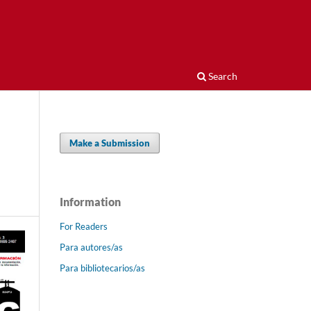
Search
Make a Submission
Information
For Readers
Para autores/as
Para bibliotecarios/as