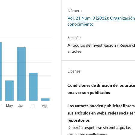
Número
Vol. 21 Núm. 3 (2012): Organización
conocimiento
Sección
Artí­culos de investigación / Researc
articles
License
Condiciones de difusión de los artí­c
una vez son publicados
Los autores pueden publicitar libre
sus artí­culos en webs, redes sociales 
repositorios
Deberán respetarse sin embargo, las
siguientes condiciones: