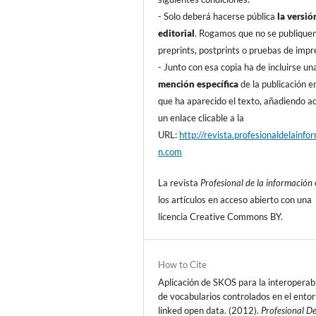
- Solo deberá hacerse pública
la versió
editorial
. Rogamos que no se publique
preprints, postprints o pruebas de impr
- Junto con esa copia ha de incluirse un
mención especí­fica
de la publicación en
que ha aparecido el texto, añadiendo 
un enlace clicable a la
URL:
http://revista.profesionaldelainfo
n.com
La revista
Profesional de la información
los artí­culos en acceso abierto con una
licencia Creative Commons BY.
How to Cite
Aplicación de SKOS para la interoperab
de vocabularios controlados en el ento
linked open data. (2012).
Profesional D