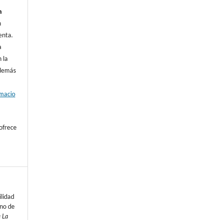
n
n
enta.
a
 la
además
rmacio
ofrece
ilidad
rno de
e La