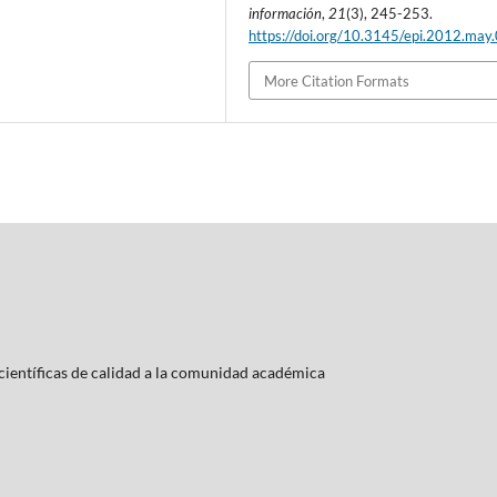
información
,
21
(3), 245-253.
https://doi.org/10.3145/epi.2012.may
More Citation Formats
ientí­ficas de calidad a la comunidad académica