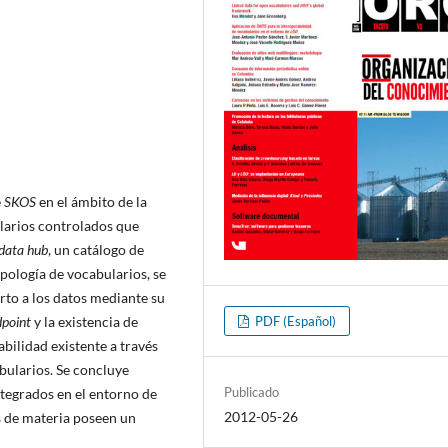
e
SKOS
en el ámbito de la
ularios controlados que
data hub
, un catálogo de
ologí­a de vocabularios, se
rto a los datos mediante su
dpoint
y la existencia de
PDF (Español)
abilidad existente a través
bularios. Se concluye
Publicado
ntegrados en el entorno de
2012-05-26
s de materia poseen un