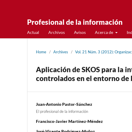
Profesional de la información
Actual
Archivos
Avisos
Acerca de
In
Home
/
Archives
/
Vol. 21 Núm. 3 (2012): Organizac
Aplicación de SKOS para la i
controlados en el entorno de 
Juan-Antonio Pastor-Sánchez
El profesional de la información
Francisco-Javier Martí­nez-Méndez
José-Vicente Rodrí­guez-Muñoz