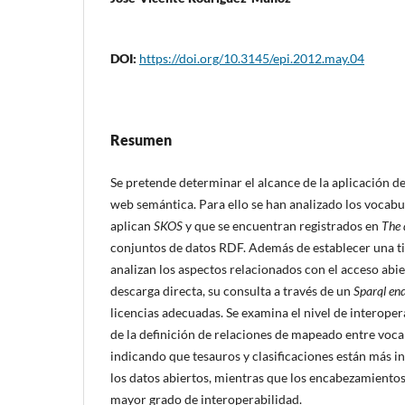
DOI:
https://doi.org/10.3145/epi.2012.may.04
Resumen
Se pretende determinar el alcance de la aplicación d
web semántica. Para ello se han analizado los vocab
aplican
SKOS
y que se encuentran registrados en
The 
conjuntos de datos RDF. Además de establecer una tip
analizan los aspectos relacionados con el acceso abie
descarga directa, su consulta a través de un
Sparql en
licencias adecuadas. Se examina el nivel de interoper
de la definición de relaciones de mapeado entre voca
indicando que tesauros y clasificaciones están más i
los datos abiertos, mientras que los encabezamiento
mayor grado de interoperabilidad.