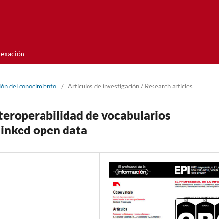
dexación
ión del conocimiento
/
Artí­culos de investigación / Research articles
nteroperabilidad de vocabularios
linked open data