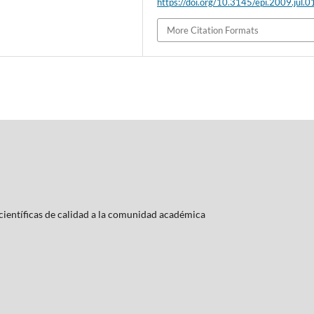
https://doi.org/10.3145/epi.2009.jul.0
More Citation Formats
ientí­ficas de calidad a la comunidad académica