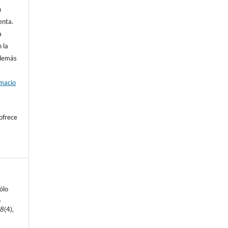
n
enta.
a
 la
además
rmacio
ofrece
ólo
.
18
(4),