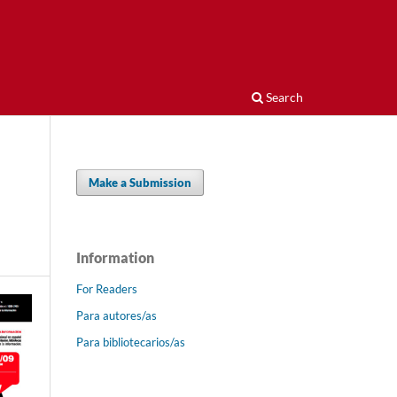
Search
Make a Submission
Information
For Readers
Para autores/as
Para bibliotecarios/as