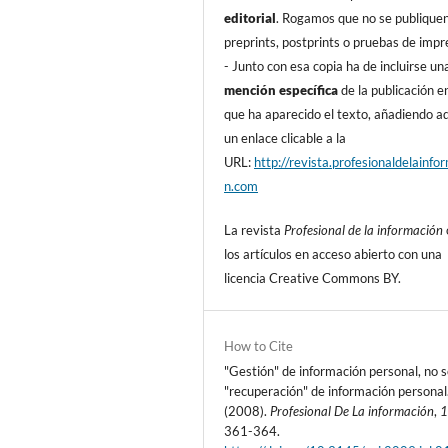
editorial
. Rogamos que no se publique
preprints, postprints o pruebas de impr
- Junto con esa copia ha de incluirse un
mención especí­fica
de la publicación en
que ha aparecido el texto, añadiendo 
un enlace clicable a la
URL:
http://revista.profesionaldelainfo
n.com
La revista
Profesional de la información
los artí­culos en acceso abierto con una
licencia Creative Commons BY.
How to Cite
"Gestión" de información personal, no s
"recuperación" de información personal
(2008).
Profesional De La información
,
361-364.