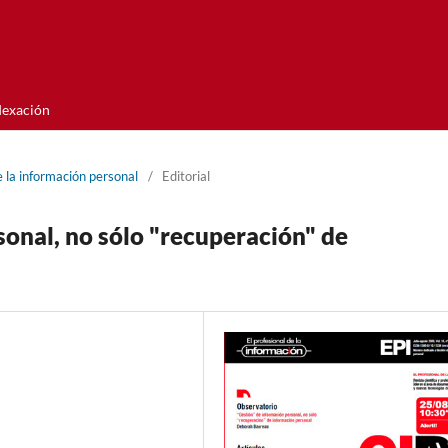
dexación
 la información personal
/
Editorial
onal, no sólo "recuperación" de