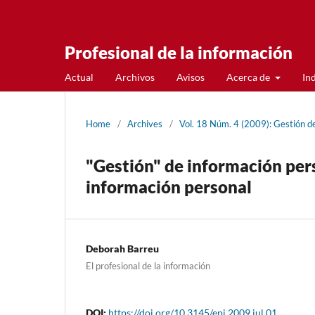
Profesional de la información
Actual
Archivos
Avisos
Acerca de
In
Home
/
Archives
/
Vol. 18 Núm. 4 (2009): Gestión de
"Gestión" de información pers
información personal
Deborah Barreu
El profesional de la información
DOI:
https://doi.org/10.3145/epi.2009.jul.01