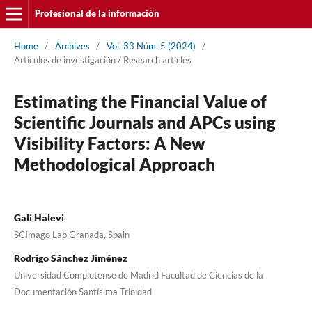
Profesional de la información
Home
/
Archives
/
Vol. 33 Núm. 5 (2024)
/
Artí­culos de investigación / Research articles
Estimating the Financial Value of
Scientific Journals and APCs using
Visibility Factors: A New
Methodological Approach
Gali Halevi
SCImago Lab Granada, Spain
Rodrigo Sánchez Jiménez
Universidad Complutense de Madrid Facultad de Ciencias de la
Documentación Santísima Trinidad