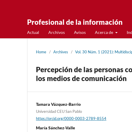
Profesional de la información
Actual
Archivos
Avisos
Acerca de
In
Home
/
Archives
/
Vol. 30 Núm. 1 (2021): Multidiscip
Percepción de las personas c
los medios de comunicación
Tamara Vázquez-Barrio
Universidad CEU San Pablo
https://orcid.org/0000-0003-2789-8554
Marí­a Sánchez-Valle