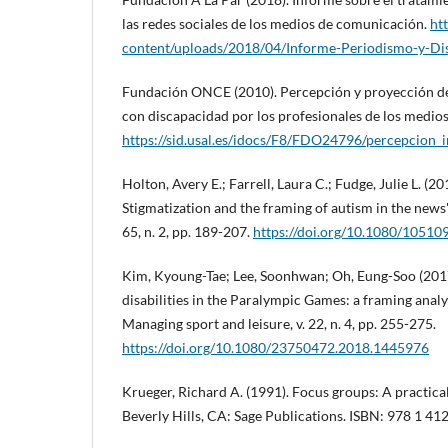
las redes sociales de los medios de comunicación.
ht
content/uploads/2018/04/Informe-Periodismo-y-Di
Fundación ONCE (2010). Percepción y proyección de 
con discapacidad por los profesionales de los medio
https://sid.usal.es/idocs/F8/FDO24796/percepcion_
Holton, Avery E.; Farrell, Laura C.; Fudge, Julie L. (2
Stigmatization and the framing of autism in the news
65, n. 2, pp. 189-207.
https://doi.org/10.1080/1051
Kim, Kyoung-Tae; Lee, Soonhwan; Oh, Eung-Soo (2017
disabilities in the Paralympic Games: a framing analys
Managing sport and leisure, v. 22, n. 4, pp. 255-275.
https://doi.org/10.1080/23750472.2018.1445976
Krueger, Richard A. (1991). Focus groups: A practical
Beverly Hills, CA: Sage Publications. ISBN: 978 1 4