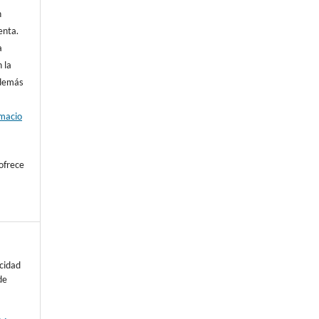
n
enta.
a
 la
además
rmacio
ofrece
cidad
de
a