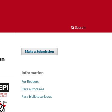
Search
Make a Submission
en
Information
For Readers
Para autores/as
Para bibliotecarios/as