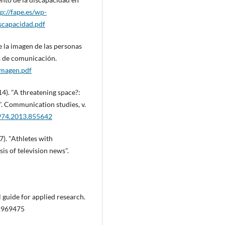
tp://fape.es/wp-
scapacidad.pdf
la imagen de las personas
s de comunicación.
imagen.pdf
014). "A threatening space?:
". Communication studies, v.
0974.2013.855642
). "Athletes with
is of television news".
 guide for applied research.
12969475