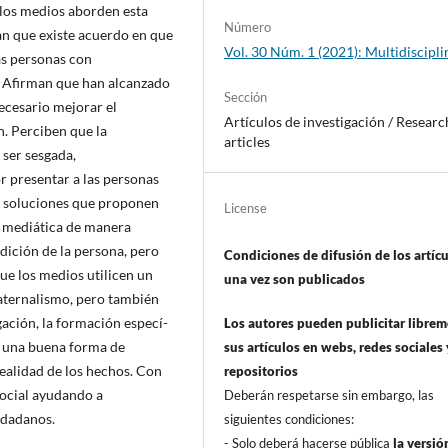
e los medios aborden esta
Número
an que existe acuerdo en que
Vol. 30 Núm. 1 (2021): Multidiscipli
as personas con
 Afirman que han alcanzado
Sección
necesario mejorar el
Artí­culos de investigación / Researc
n. Perciben que la
articles
 ser sesgada,
r presentar a las personas
 soluciones que proponen
License
a mediática de manera
ndición de la persona, pero
Condiciones de difusión de los artí­c
que los medios utilicen un
una vez son publicados
paternalismo, pero también
gación, la formación especí­
Los autores pueden publicitar libre
­a una buena forma de
sus artí­culos en webs, redes sociales 
realidad de los hechos. Con
repositorios
social ayudando a
Deberán respetarse sin embargo, las
udadanos.
siguientes condiciones:
- Solo deberá hacerse pública
la versió