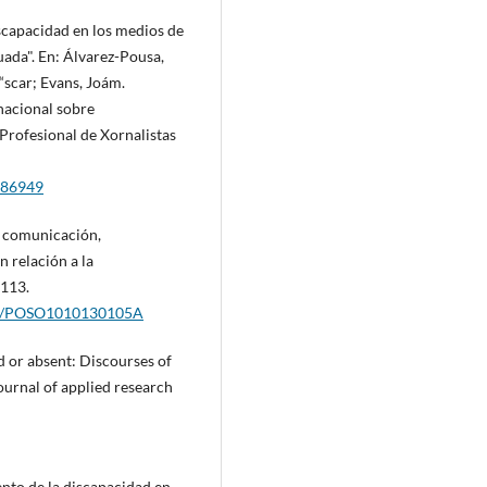
iscapacidad en los medios de
ada". En: Álvarez-Pousa,
í“scar; Evans, Joám.
nacional sobre
rofesional de Xornalistas
2386949
e comunicación,
 relación a la
-113.
view/POSO1010130105A
d or absent: Discourses of
Journal of applied research
ento de la discapacidad en