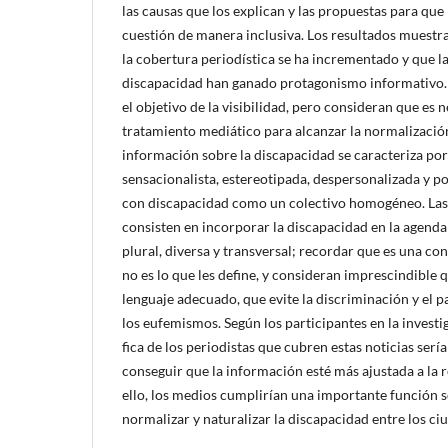
las causas que los explican y las propuestas para qu
cuestión de manera inclusiva. Los resultados muestr
la cobertura periodí­stica se ha incrementado y que l
discapacidad han ganado protagonismo informativo.
el objetivo de la visibilidad, pero consideran que es 
tratamiento mediático para alcanzar la normalizació
información sobre la discapacidad se caracteriza por
sensacionalista, estereotipada, despersonalizada y po
con discapacidad como un colectivo homogéneo. Las
consisten en incorporar la discapacidad en la agend
plural, diversa y transversal; recordar que es una co
no es lo que les define, y consideran imprescindible 
lenguaje adecuado, que evite la discriminación y el 
los eufemismos. Según los participantes en la investi
fica de los periodistas que cubren estas noticias serí
conseguir que la información esté más ajustada a la 
ello, los medios cumplirí­an una importante función 
normalizar y naturalizar la discapacidad entre los ci