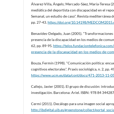
Álvarez-Villa, Ángels; Mercado-Sáez, Marí­a-Teresa (
mediática del deportista con discapacidad en el repo
Semanal, un estudio de caso". Revista mediterránea de
pp. 27-43.
https://doi.org/10.14198/MEDCOM2015.6
Benavides-Delgado, Juan (2005). "Transformaciones d
presencia de la discapacidad en los medios de comunic
62, pp. 89-95.
https://telos.fundaciontelefonica.co
presencia-de-la-discapacidad-en-los-medios-de-co
Bouza, Fermí­n (1998). "Comunicación polí­tica: encu
cognitivos electorales". Praxis sociológica, n. 2, pp. 4
https://www.ucm.es/data/cont/docs/471-2013-11-0
Callejo, Javier (2001). El grupo de discusión: introdu
investigación. Barcelona: Ariel. ISBN: 978 84 34428
Cermi (2011). Decálogo para una imagen social aprop
http://ibdigital.uib.es/greenstone/collect/portal_so