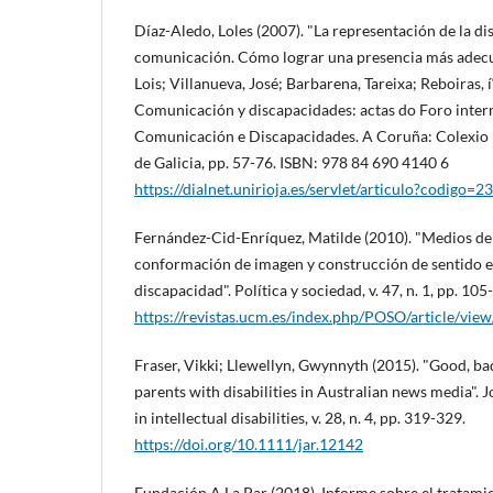
Dí­az-Aledo, Loles (2007). "La representación de la d
comunicación. Cómo lograr una presencia más adecu
Lois; Villanueva, José; Barbarena, Tareixa; Reboiras, 
Comunicación y discapacidades: actas do Foro inter
Comunicación e Discapacidades. A Coruña: Colexio P
de Galicia, pp. 57-76. ISBN: 978 84 690 4140 6
https://dialnet.unirioja.es/servlet/articulo?codigo=
Fernández-Cid-Enrí­quez, Matilde (2010). "Medios d
conformación de imagen y construcción de sentido en
discapacidad". Polí­tica y sociedad, v. 47, n. 1, pp. 105
https://revistas.ucm.es/index.php/POSO/article/
Fraser, Vikki; Llewellyn, Gwynnyth (2015). "Good, ba
parents with disabilities in Australian news media". 
in intellectual disabilities, v. 28, n. 4, pp. 319-329.
https://doi.org/10.1111/jar.12142
Fundación A La Par (2018). Informe sobre el tratami