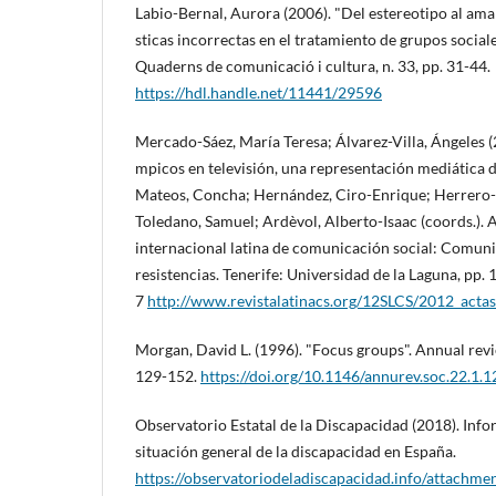
Labio-Bernal, Aurora (2006). "Del estereotipo al amar
sticas incorrectas en el tratamiento de grupos sociale
Quaderns de comunicació i cultura, n. 33, pp. 31-44.
https://hdl.handle.net/11441/29596
Mercado-Sáez, Marí­a Teresa; Álvarez-Villa, Ángeles (
mpicos en televisión, una representación mediática d
Mateos, Concha; Hernández, Ciro-Enrique; Herrero-G
Toledano, Samuel; Ardèvol, Alberto-Isaac (coords.).
internacional latina de comunicación social: Comuni
resistencias. Tenerife: Universidad de la Laguna, pp.
7
http://www.revistalatinacs.org/12SLCS/2012_act
Morgan, David L. (1996). "Focus groups". Annual revie
129-152.
https://doi.org/10.1146/annurev.soc.22.1.1
Observatorio Estatal de la Discapacidad (2018). Inf
situación general de la discapacidad en España.
https://observatoriodeladiscapacidad.info/attach