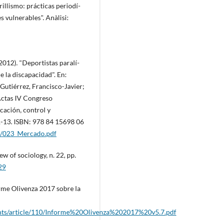
illismo: prácticas periodí­
s vulnerables". Anàlisi:
2012). "Deportistas paralí­
e la discapacidad". En:
utiérrez, Francisco-Javier;
 Actas IV Congreso
cación, control y
 1-13. ISBN: 978 84 15698 06
as/023_Mercado.pdf
w of sociology, n. 22, pp.
29
orme Olivenza 2017 sobre la
ments/article/110/Informe%20Olivenza%202017%20v5.7.pdf