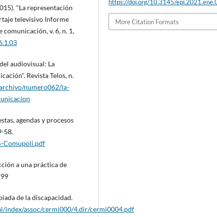
https://doi.org/10.3145/epi.2021.ene.
2015). "La representación
rtaje televisivo Informe
More Citation Formats
 comunicación, v. 6, n. 1,
.1.03
el audiovisual: La
ación". Revista Telos, n.
m/archivo/numero062/la-
municacion
estas, agendas y procesos
9-58.
5-Comupoli.pdf
cción a una práctica de
799
iada de la discapacidad.
cial/index/assoc/cermi000/4.dir/cermi0004.pdf