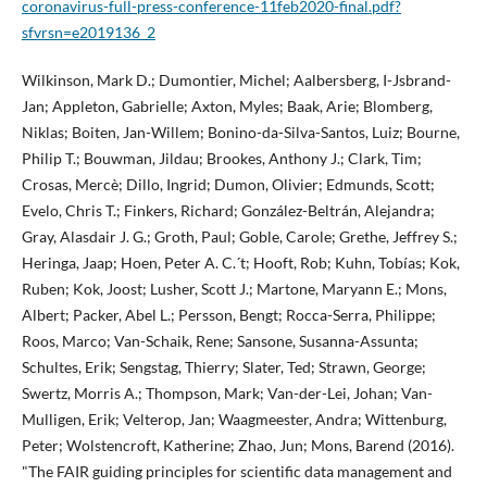
coronavirus-full-press-conference-11feb2020-final.pdf?
sfvrsn=e2019136_2
Wilkinson, Mark D.; Dumontier, Michel; Aalbersberg, I-Jsbrand-
Jan; Appleton, Gabrielle; Axton, Myles; Baak, Arie; Blomberg,
Niklas; Boiten, Jan-Willem; Bonino-da-Silva-Santos, Luiz; Bourne,
Philip T.; Bouwman, Jildau; Brookes, Anthony J.; Clark, Tim;
Crosas, Mercè; Dillo, Ingrid; Dumon, Olivier; Edmunds, Scott;
Evelo, Chris T.; Finkers, Richard; González-Beltrán, Alejandra;
Gray, Alasdair J. G.; Groth, Paul; Goble, Carole; Grethe, Jeffrey S.;
Heringa, Jaap; Hoen, Peter A. C.´t; Hooft, Rob; Kuhn, Tobí­as; Kok,
Ruben; Kok, Joost; Lusher, Scott J.; Martone, Maryann E.; Mons,
Albert; Packer, Abel L.; Persson, Bengt; Rocca-Serra, Philippe;
Roos, Marco; Van-Schaik, Rene; Sansone, Susanna-Assunta;
Schultes, Erik; Sengstag, Thierry; Slater, Ted; Strawn, George;
Swertz, Morris A.; Thompson, Mark; Van-der-Lei, Johan; Van-
Mulligen, Erik; Velterop, Jan; Waagmeester, Andra; Wittenburg,
Peter; Wolstencroft, Katherine; Zhao, Jun; Mons, Barend (2016).
"The FAIR guiding principles for scientific data management and