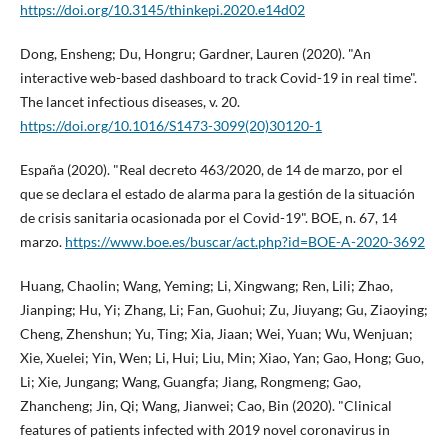
https://doi.org/10.3145/thinkepi.2020.e14d02
Dong, Ensheng; Du, Hongru; Gardner, Lauren (2020). "An
interactive web-based dashboard to track Covid-19 in real time".
The lancet infectious diseases, v. 20.
https://doi.org/10.1016/S1473-3099(20)30120-1
España (2020). "Real decreto 463/2020, de 14 de marzo, por el
que se declara el estado de alarma para la gestión de la situación
de crisis sanitaria ocasionada por el Covid-19". BOE, n. 67, 14
marzo.
https://www.boe.es/buscar/act.php?id=BOE-A-2020-3692
Huang, Chaolin; Wang, Yeming; Li, Xingwang; Ren, Lili; Zhao,
Jianping; Hu, Yi; Zhang, Li; Fan, Guohui; Zu, Jiuyang; Gu, Ziaoying;
Cheng, Zhenshun; Yu, Ting; Xia, Jiaan; Wei, Yuan; Wu, Wenjuan;
Xie, Xuelei; Yin, Wen; Li, Hui; Liu, Min; Xiao, Yan; Gao, Hong; Guo,
Li; Xie, Jungang; Wang, Guangfa; Jiang, Rongmeng; Gao,
Zhancheng; Jin, Qi; Wang, Jianwei; Cao, Bin (2020). "Clinical
features of patients infected with 2019 novel coronavirus in