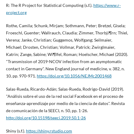
R: The R Project for Statistical Computing (s.f.).
https://www.r-
project.org
Rothe, Camila; Schunk, Mirjam; Sothmann, Peter; Bretzel, Gisela;
Froeschl, Guenter; Wallrauch, Claudia; Zimmer, Thorbjí¶rn; Thiel,
Verena; Janke, Christian; Guggemos, Wolfgang; Seilmaier,
Michael; Drosten, Christian; Vollmar, Patrick; Zwirglmaier,
Katrin; Zange, Sabine; Wí¶lfel, Roman; Hoelscher, Michael (2020).
"Transmission of 2019-NCOV infection from an asymptomatic
contact in Germany". New England journal of medicine, v. 382, n.
10, pp. 970-971.
https://doi.org/10.1056/NEJMc2001468
Salas-Rueda, Ricardo-Adán; Salas-Rueda, Rodrigo-David (2019).
"Análisis sobre el uso de la red social Facebook en el proceso de
enseñanza-aprendizaje por medio de la ciencia de datos". Revista
de comunicación de la SEECI, n. 50, pp. 1-26.
http://doi.org/10.15198/seeci.2019.50.1-26
Shiny (s.f.).
https://shiny.rstudio.com