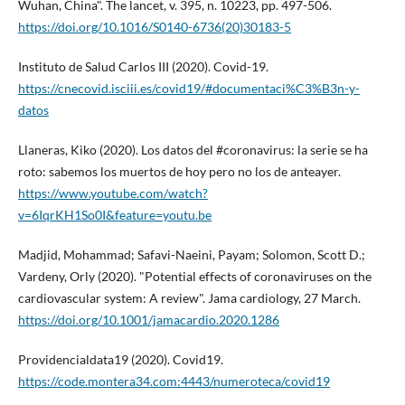
Wuhan, China". The lancet, v. 395, n. 10223, pp. 497-506.
https://doi.org/10.1016/S0140-6736(20)30183-5
Instituto de Salud Carlos III (2020). Covid-19.
https://cnecovid.isciii.es/covid19/#documentaci%C3%B3n-y-
datos
Llaneras, Kiko (2020). Los datos del #coronavirus: la serie se ha
roto: sabemos los muertos de hoy pero no los de anteayer.
https://www.youtube.com/watch?
v=6IqrKH1So0I&feature=youtu.be
Madjid, Mohammad; Safavi-Naeini, Payam; Solomon, Scott D.;
Vardeny, Orly (2020). "Potential effects of coronaviruses on the
cardiovascular system: A review". Jama cardiology, 27 March.
https://doi.org/10.1001/jamacardio.2020.1286
Providencialdata19 (2020). Covid19.
https://code.montera34.com:4443/numeroteca/covid19