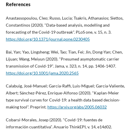
References
Anastassopoulou, Cleo; Russo, Lucia; Tsakris, Athanasios; Siettos,
Constantinos (2020). "Data-based analysis, modelling and
forecasting of the Covid-19 outbreak". PLoS one, v. 15, n. 3.
https://doi.org/10.1371/journal.pone.0230405
Bai, Yan; Yao, Lingsheng; Wei, Tao; Tian, Fei; Jin, Dong-Yan; Chen,
Lijuan; Wang, Meiyun (2020). "Presumed asymptomatic carrier
transmission of Covid-19". Jama, v. 323, n. 14, pp. 1406-1407.
https://doi.org/10.1001/jama.2020.2565
Calabuig, José-Manuel; Garcí­a-Raffi, Luis-Miguel; Garcí­a-Valiente,
Albert; Sánchez-Pérez, Enrique-Alfonso (2020). "Kaplan-Meier
type survival curves for Covid-19: a health data based decision-
making tool". Preprint.
https://arxiv.org/abs/2005.06032
Cobarsí­-Morales, Josep (2020). "Covid-19: fuentes de
información cuantitativa". Anuario ThinkEPI, v. 14, e14d02.