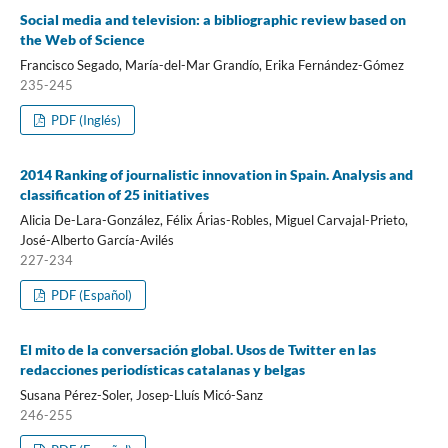
Social media and television: a bibliographic review based on
the Web of Science
Francisco Segado, Marí­a-del-Mar Grandí­o, Erika Fernández-Gómez
235-245
PDF (Inglés)
2014 Ranking of journalistic innovation in Spain. Analysis and
classification of 25 initiatives
Alicia De-Lara-González, Félix Árias-Robles, Miguel Carvajal-Prieto,
José-Alberto Garcí­a-Avilés
227-234
PDF (Español)
El mito de la conversación global. Usos de Twitter en las
redacciones periodí­sticas catalanas y belgas
Susana Pérez-Soler, Josep-Lluí­s Micó-Sanz
246-255