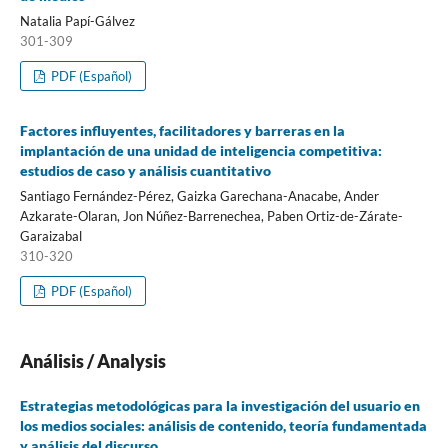
Natalia Papí­-Gálvez
301-309
PDF (Español)
Factores influyentes, facilitadores y barreras en la
implantación de una unidad de inteligencia competitiva:
estudios de caso y análisis cuantitativo
Santiago Fernández-Pérez, Gaizka Garechana-Anacabe, Ander
Azkarate-Olaran, Jon Núñez-Barrenechea, Paben Ortiz-de-Zárate-
Garaizabal
310-320
PDF (Español)
Análisis / Analysis
Estrategias metodológicas para la investigación del usuario en
los medios sociales: análisis de contenido, teorí­a fundamentada
y análisis del discurso