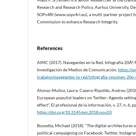
Research and Research Policy, Aarhus University, De
SOPs4RI (www.sops4ri.eu), a multi-partner project 
Commission to enhance Research Integrity.
References
AIMC (2017). Navegantes en la Red. Infografí­a 20Âª.
Investigación de Medios de Comunicación.
https://w
trabajos/navegantes-la-red/infografia-resumen-20o-
Alonso-Muñoz, Laura; Casero-Ripollés, Andreu (201
European populist leaders on Twitter: Agenda setting 
effect". El profesional de la información, v. 27, n. 6, 
https://doi.org/10.3145/epi.2018.nov.03
Bossetta, Michael (2018). "The digital architectures
political campaigning on Facebook, Twitter, Instagra