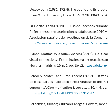
Dewey, John (1991 [1927]). The public and its probl
Press/Ohio University Press. ISBN: 978 0 8040 0254
Di-Bonito, Ilaria (2014). "El uso de Facebook durante
Reflexiones sobre las elecciones catalanas de 2010 y 
Asociación Española de Investigación de la Comunicaci
http://www.revistaeic.eu/index.php/raeic/article/vi
Ekman, Mattias; Widholm, Andreas (2017). "Politica
visual connectivity: Exploring Instagram practices a
Northern lights, v. 15, n. 1, pp. 15-32.
https://doi.org
Fenoll, Vicente; Cano-Orón, Lorena (2017). "Citize
political parties´ Facebook pages: Analysis of the 2
comments". Communication & society, v. 30, n. 4, pp.
https://doi.org/10.15581/003.30.3.131-147
Fernandes, Juliana; Giurcanu, Magda; Bowers, Kevin W