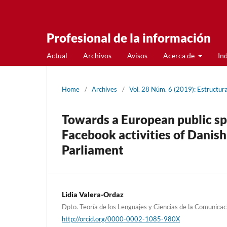
Profesional de la información
Actual
Archivos
Avisos
Acerca de
In
Home
/
Archives
/
Vol. 28 Núm. 6 (2019): Estructur
Towards a European public sp
Facebook activities of Danis
Parliament
Lidia Valera-Ordaz
Dpto. Teorí­a de los Lenguajes y Ciencias de la Comunicac
http://orcid.org/0000-0002-1085-980X