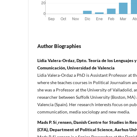
Author Biographies
Lidia Valera-Ordaz, Dpto. Teorí­a de los Lenguajes y
Comunicación, Universidad de Valencia
Lidia Valera-Ordaz a PhD is Assistant Professor at th
where she teaches courses in Political Journalism an
she was a Professor at the University of Valladolid, 
researcher between Suffolk University (Boston, MA) 
Valencia (Spain). Her research interests focus on publ
communication, media sociology and new media.
Mads P. Sí¸rensen, Danish Centre for Studies in Re
(CFA), Department of Political Science, Aarhus Uni
Mads P. Sí¸rensen is a Senior Researcher at the Danis