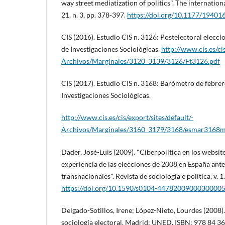
way street mediatization of politics". The international
21, n. 3, pp. 378-397.
https://doi.org/10.1177/1940
CIS (2016). Estudio CIS n. 3126: Postelectoral elecc
de Investigaciones Sociológicas.
http://www.cis.es/cis
Archivos/Marginales/3120_3139/3126/Ft3126.pdf
CIS (2017). Estudio CIS n. 3168: Barómetro de febre
Investigaciones Sociológicas.
http://www.cis.es/cis/export/sites/default/-
Archivos/Marginales/3160_3179/3168/esmar3168m
Dader, José-Luis (2009). "Ciberpolí­tica en los websites
experiencia de las elecciones de 2008 en España ante
transnacionales". Revista de sociologia e politica, v. 1
https://doi.org/10.1590/s0104-4478200900030000
Delgado-Sotillos, Irene; López-Nieto, Lourdes (2008)
sociologí­a electoral. Madrid: UNED. ISBN: 978 84 3