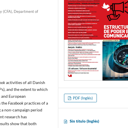
cy (CFA), Department of
ook
activities of all Danish
s), and the extent to which
ns and European
PDF (Inglés)
s the
Facebook
practices of a
ng a non-campaign period
nt research has
Sin tí­tulo (Inglés)
sults show that both