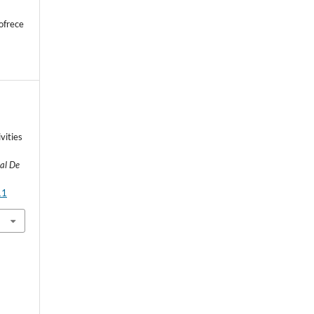
ofrece
vities
al De
11