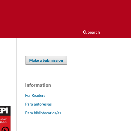
Search
Make a Submission
Information
For Readers
Para autores/as
Para bibliotecarios/as