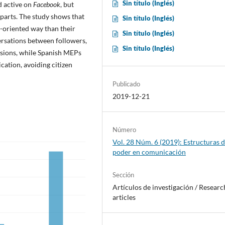
Sin tí­tulo (Inglés)
d active on
Facebook
, but
rparts. The study shows that
Sin tí­tulo (Inglés)
e-oriented way than their
Sin tí­tulo (Inglés)
ersations between followers,
Sin tí­tulo (Inglés)
ussions, while Spanish MEPs
cation, avoiding citizen
Publicado
2019-12-21
Número
Vol. 28 Núm. 6 (2019): Estructuras 
poder en comunicación
Sección
Artí­culos de investigación / Researc
articles