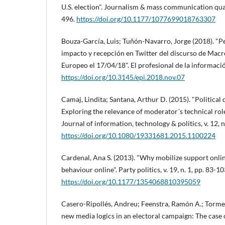
U.S. election". Journalism & mass communication quarte
496.
https://doi.org/10.1177/1077699018763307
Bouza-Garcí­a, Luis; Tuñón-Navarro, Jorge (2018). "Pe
impacto y recepción en Twitter del discurso de Macr
Europeo el 17/04/18". El profesional de la información
https://doi.org/10.3145/epi.2018.nov.07
Camaj, Lindita; Santana, Arthur D. (2015). "Political
Exploring the relevance of moderator´s technical role
Journal of information, technology & politics, v. 12, n
https://doi.org/10.1080/19331681.2015.1100224
Cardenal, Ana S. (2013). "Why mobilize support onli
behaviour online". Party politics, v. 19, n. 1, pp. 83-10
https://doi.org/10.1177/1354068810395059
Casero-Ripollés, Andreu; Feenstra, Ramón A.; Torme
new media logics in an electoral campaign: The case