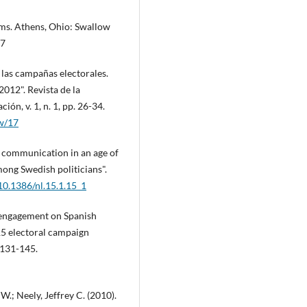
ems. Athens, Ohio: Swallow
 7
 las campañas electorales.
2012". Revista de la
ón, v. 1, n. 1, pp. 26-34.
ew/17
l communication in an age of
mong Swedish politicians".
/10.1386/nl.15.1.15_1
n engagement on Spanish
015 electoral campaign
 131-145.
.; Neely, Jeffrey C. (2010).