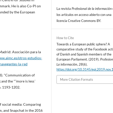
nmark. He is also Co-PI on
La revista
Profesional de la información
funded by the European
los artí­culos en acceso abierto con una
licencia Creative Commons BY.
How to Cite
Towards a European public sphere? A
comparative study of the Facebook acti
 Madrid: Asociación para la
of Danish and Spanish members of the
ww.aimc.es/otros-estudios-
European Parliament. (2019).
Profesion
navegantes-la-red
La información
,
28
(6).
https://doi.org/10.3145/epi.2019.nov.
8). "Communication of
More Citation Formats
and the "˜more is less´
pp. 1193-1202.
 of social media: Comparing
m, and Snapchat in the 2016