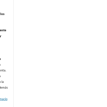
ulos
mente
y
n
n
enta.
a
 la
además
rmacio