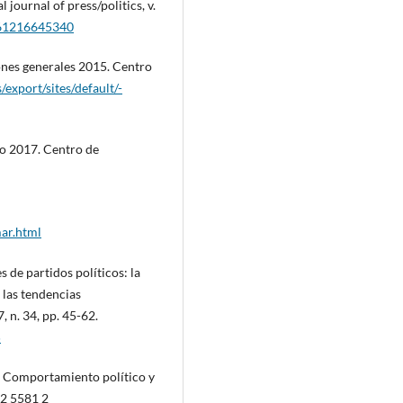
 journal of press/politics, v.
161216645340
iones generales 2015. Centro
/export/sites/default/-
ro 2017. Centro de
ar.html
 de partidos polí­ticos: la
 las tendencias
7, n. 34, pp. 45-62.
5
. Comportamiento polí­tico y
62 5581 2