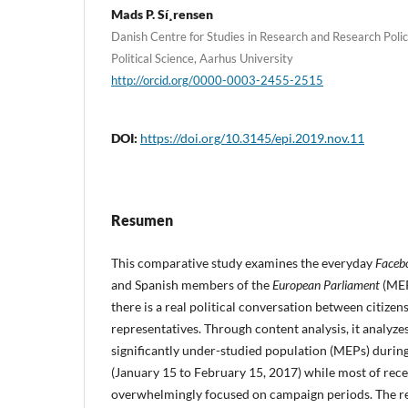
Mads P. Sí¸rensen
Danish Centre for Studies in Research and Research Poli
Political Science, Aarhus University
http://orcid.org/0000-0003-2455-2515
DOI:
https://doi.org/10.3145/epi.2019.nov.11
Resumen
This comparative study examines the everyday
Faceb
and Spanish members of the
European Parliament
(MEP
there is a real political conversation between citize
representatives. Through content analysis, it analyze
significantly under-studied population (MEPs) duri
(January 15 to February 15, 2017) while most of rece
overwhelmingly focused on campaign periods. The re