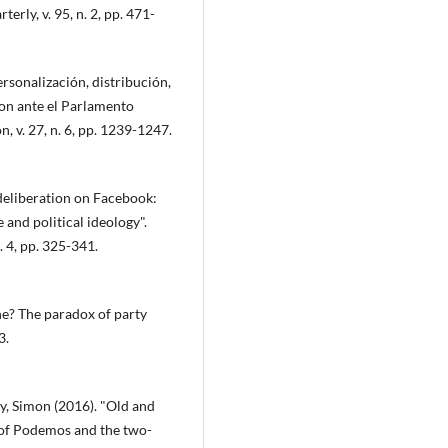
rly, v. 95, n. 2, pp. 471-
rsonalización, distribución,
on ante el Parlamento
, v. 27, n. 6, pp. 1239-1247.
 deliberation on Facebook:
 and political ideology".
. 4, pp. 325-341.
ne? The paradox of party
3.
y, Simon (2016). "Old and
 of Podemos and the two-