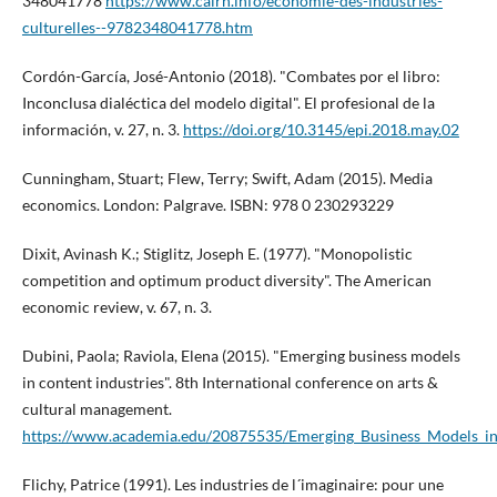
348041778
https://www.cairn.info/economie-des-industries-
culturelles--9782348041778.htm
Cordón-Garcí­a, José-Antonio (2018). "Combates por el libro:
Inconclusa dialéctica del modelo digital". El profesional de la
información, v. 27, n. 3.
https://doi.org/10.3145/epi.2018.may.02
Cunningham, Stuart; Flew, Terry; Swift, Adam (2015). Media
economics. London: Palgrave. ISBN: 978 0 230293229
Dixit, Avinash K.; Stiglitz, Joseph E. (1977). "Monopolistic
competition and optimum product diversity". The American
economic review, v. 67, n. 3.
Dubini, Paola; Raviola, Elena (2015). "Emerging business models
in content industries". 8th International conference on arts &
cultural management.
https://www.academia.edu/20875535/Emerging_Business_Models_in
Flichy, Patrice (1991). Les industries de l´imaginaire: pour une