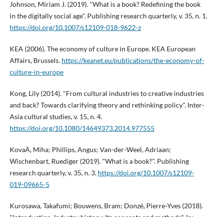
Johnson, Miriam J. (2019). "What is a book? Redefining the book
in the digitally social age". Publishing research quarterly, v. 35, n. 1.
https://doi.org/10.1007/s12109-018-9622-z
KEA (2006). The economy of culture in Europe. KEA European
Affairs, Brussels.
https://keanet.eu/publications/the-economy-of-
culture-in-europe
Kong, Lily (2014). "From cultural industries to creative industries
and back? Towards clarifying theory and rethinking policy". Inter-
Asia cultural studies, v. 15, n. 4.
https://doi.org/10.1080/14649373.2014.977555
KovaÄ, Miha; Phillips, Angus; Van-der-Weel, Adriaan;
Wischenbart, Ruediger (2019). "What is a book?". Publishing
research quarterly, v. 35, n. 3.
https://doi.org/10.1007/s12109-
019-09665-5
Kurosawa, Takafumi; Bouwens, Bram; Donzé, Pierre-Yves (2018).