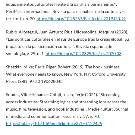
equipamientos culturales frente a la parálisis permanente?".
Periférica internacional. Revista para el análisis de la cultura y el
territorio, n. 20.
https://doi.org/10.25267/Periferica.2019.i20.19
Rubio-Arostegui, Juan-Arturo; Rius-Ulldemolins, Joaquim (2020).
"Las polí­ticas culturales en el sur de Europa tras la crisis global: Su
impacto en la participación cultural". Revista española de
sociologí­a, v. 29, n. 1.
https://doi.org/10.22325/fes/res.2020.03
Shatzkin, Mike; Paris-Riger, Robert (2019). The book business:
What everyone needs to know, New York, NY: Oxford University
Press. ISBN: 978 0 190628048
Sundet, Vilde-Schanke; Colbjí¸rnsen, Terje (2021). "Streaming
across industries: Streaming logics and streaming lore across the
music, film, television, and book industries". MedieKultur: Journal
of media and communication research, v. 37, n. 70.
https://doi.org/10.7146/mediekultur.v37i70.122425