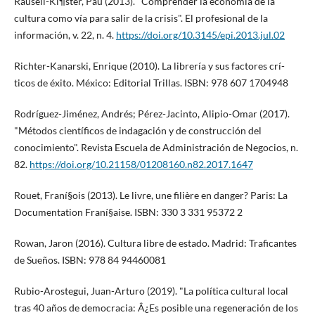
Rausell-Kí¶ster, Pau (2013). "Comprender la economí­a de la
cultura como ví­a para salir de la crisis". El profesional de la
información, v. 22, n. 4.
https://doi.org/10.3145/epi.2013.jul.02
Richter-Kanarski, Enrique (2010). La librerí­a y sus factores crí­
ticos de éxito. México: Editorial Trillas. ISBN: 978 607 1704948
Rodrí­guez-Jiménez, Andrés; Pérez-Jacinto, Alipio-Omar (2017).
"Métodos cientí­ficos de indagación y de construcción del
conocimiento". Revista Escuela de Administración de Negocios, n.
82.
https://doi.org/10.21158/01208160.n82.2017.1647
Rouet, Franí§ois (2013). Le livre, une filière en danger? Paris: La
Documentation Franí§aise. ISBN: 330 3 331 95372 2
Rowan, Jaron (2016). Cultura libre de estado. Madrid: Traficantes
de Sueños. ISBN: 978 84 94460081
Rubio-Arostegui, Juan-Arturo (2019). "La polí­tica cultural local
tras 40 años de democracia: Â¿Es posible una regeneración de los