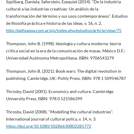
Szpilbarg, Daniela; Saferstein, Ezequiel (2014). "De la industria
cultural a las industrias creativas: Un análisis de la
transformación del término y sus usos contemporáneos". Estudios
de filosofí­a práctica e historia de las ideas, v. 16, n. 2.
http://qellqasqa.com.ar/ojs/index.php/estudios/article/view/75
Thompson, John B. (1998). Ideologí­a y cultura moderna: teorí­a
crí­tica social en la era de la comunicación de masas. México D.F.:
Universidad Autónoma Metropolitana. ISBN: 9706543279
Thompson, John B. (2021). Book wars: The digital revolution in
publishing. Cambridge, UK: Polity Press. ISBN: 978 1 509546787
Throsby, David (2001). Economics and culture. Cambridge
University Press. ISBN: 978 0 521586399
Throsby, David (2008). "Modelling the cultural industries".
International journal of cultural policy, v. 14, n. 3.
https://doi.org/10.1080/10286630802281772