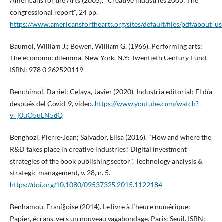
Americans for the Arts (2005). "Creative industries 2005: The
congressional report", 24 pp.
https://www.americansforthearts.org/sites/default/files/pdf/abou
Baumol, William J.; Bowen, William G. (1966). Performing arts:
The economic dilemma. New York, N.Y: Twentieth Century Fund.
ISBN: 978 0 262520119
Benchimol, Daniel; Celaya, Javier (2020). Industria editorial: El dí­a
después del Covid-9, video.
https://www.youtube.com/watch?
v=j0uO5uLN5dQ
Benghozi, Pierre-Jean; Salvador, Elisa (2016). "How and where the
R&D takes place in creative industries? Digital investment
strategies of the book publishing sector". Technology analysis &
strategic management, v. 28, n. 5.
https://doi.org/10.1080/09537325.2015.1122184
Benhamou, Franí§oise (2014). Le livre à l´heure numérique:
Papier, écrans, vers un nouveau vagabondage. Paris: Seuil. ISBN: