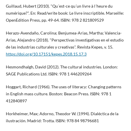
Guillaud, Hubert (2010). "Qu´est-ce qu´un livre à l´heure du
numérique?". En: Read/write book: Le livre inscriptible. Marseille:
OpenEdition Press, pp. 49-64. ISBN: 978 2 821809529
Herazo-Avendaño, Carolina; Benjumea-Arias, Martha; Valencia-
Arias, Alejandro (2018). "Perspectivas investigativas en el estudio
de las industrias culturales y creativas". Revista Kepes, v. 15.
https://doi.org/10.17151/kepes.2018.15.17.3
Hesmondhalgh, David (2012). The cultural industries. London:
SAGE Publications Ltd. ISBN: 978 1 446209264
Hoggart, Richard (1966). The uses of literacy: Changing patterns
in English mass culture. Boston: Beacon Press. ISBN: 978 1
412840897
Horkheimer, Max; Adorno, Theodor W. (1994). Dialéctica de la
ilustración. Madrid: Trotta. ISBN: 978 84 98796681