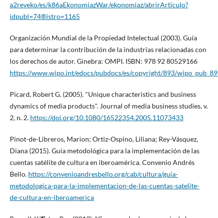
a2reveko/es/k86aEkonomiazWar/ekonomiaz/abrirArticulo?
idpubl=74®istro=1165
Organización Mundial de la Propiedad Intelectual (2003). Guí­a
para determinar la contribución de la industrias relacionadas con
los derechos de autor. Ginebra: OMPI. ISBN: 978 92 80529166
https://www.wipo.int/edocs/pubdocs/es/copyright/893/wipo_pub_89
Picard, Robert G. (2005). "Unique characteristics and business
dynamics of media products". Journal of media business studies, v.
2, n. 2.
https://doi.org/10.1080/16522354.2005.11073433
Pinot-de-Libreros, Marion; Ortiz-Ospino, Liliana; Rey-Vásquez,
Diana (2015). Guí­a metodológica para la implementación de las
cuentas satélite de cultura en iberoamérica. Convenio Andrés
Bello.
https://convenioandresbello.org/cab/cultura/guia-
metodologica-para-la-implementacion-de-las-cuentas-satelite-
de-cultura-en-iberoamerica