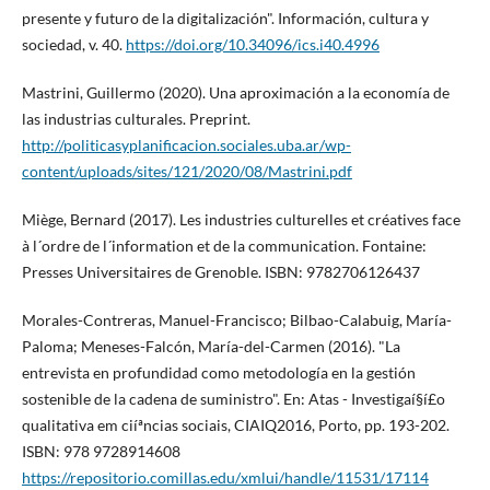
presente y futuro de la digitalización". Información, cultura y
sociedad, v. 40.
https://doi.org/10.34096/ics.i40.4996
Mastrini, Guillermo (2020). Una aproximación a la economí­a de
las industrias culturales. Preprint.
http://politicasyplanificacion.sociales.uba.ar/wp-
content/uploads/sites/121/2020/08/Mastrini.pdf
Miège, Bernard (2017). Les industries culturelles et créatives face
à l´ordre de l´information et de la communication. Fontaine:
Presses Universitaires de Grenoble. ISBN: 9782706126437
Morales-Contreras, Manuel-Francisco; Bilbao-Calabuig, Marí­a-
Paloma; Meneses-Falcón, Marí­a-del-Carmen (2016). "La
entrevista en profundidad como metodologí­a en la gestión
sostenible de la cadena de suministro". En: Atas - Investigaí§í£o
qualitativa em ciíªncias sociais, CIAIQ2016, Porto, pp. 193-202.
ISBN: 978 9728914608
https://repositorio.comillas.edu/xmlui/handle/11531/17114