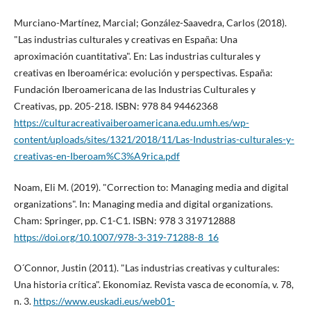
Murciano-Martí­nez, Marcial; González-Saavedra, Carlos (2018).
"Las industrias culturales y creativas en España: Una
aproximación cuantitativa". En: Las industrias culturales y
creativas en Iberoamérica: evolución y perspectivas. España:
Fundación Iberoamericana de las Industrias Culturales y
Creativas, pp. 205-218. ISBN: 978 84 94462368
https://culturacreativaiberoamericana.edu.umh.es/wp-
content/uploads/sites/1321/2018/11/Las-Industrias-culturales-y-
creativas-en-Iberoam%C3%A9rica.pdf
Noam, Eli M. (2019). "Correction to: Managing media and digital
organizations". In: Managing media and digital organizations.
Cham: Springer, pp. C1-C1. ISBN: 978 3 319712888
https://doi.org/10.1007/978-3-319-71288-8_16
O´Connor, Justin (2011). "Las industrias creativas y culturales:
Una historia crí­tica". Ekonomiaz. Revista vasca de economí­a, v. 78,
n. 3.
https://www.euskadi.eus/web01-