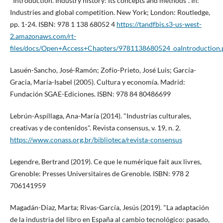
"Introduction. Industry history: Its concepts and methods". In:
Industries and global competition. New York; London: Routledge,
pp. 1-24. ISBN: 978 1 138 68052 4
https://tandfbis.s3-us-west-
2.amazonaws.com/rt-
files/docs/Open+Access+Chapters/9781138680524_oaIntroduction.
Lasuén-Sancho, José-Ramón; Zofí­o-Prieto, José Luis; Garcí­a-
Gracia, Marí­a-Isabel (2005). Cultura y economí­a. Madrid:
Fundación SGAE-Ediciones. ISBN: 978 84 80486699
Lebrún-Aspí­llaga, Ana-Marí­a (2014). "Industrias culturales,
creativas y de contenidos". Revista consensus, v. 19, n. 2.
https://www.conass.org.br/biblioteca/revista-consensus
Legendre, Bertrand (2019). Ce que le numérique fait aux livres,
Grenoble: Presses Universitaires de Grenoble. ISBN: 978 2
706141959
Magadán-Dí­az, Marta; Rivas-Garcí­a, Jesús (2019). "La adaptación
de la industria del libro en España al cambio tecnológico: pasado,