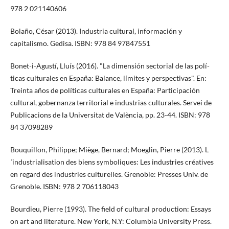
978 2 021140606
Bolaño, César (2013). Industria cultural, información y
capitalismo. Gedisa. ISBN: 978 84 97847551
Bonet-i-Agustí­, Lluí­s (2016). "La dimensión sectorial de las polí­
ticas culturales en España: Balance, lí­mites y perspectivas". En:
Treinta años de polí­ticas culturales en España: Participación
cultural, gobernanza territorial e industrias culturales. Servei de
Publicacions de la Universitat de València, pp. 23-44. ISBN: 978
84 37098289
Bouquillon, Philippe; Miège, Bernard; Moeglin, Pierre (2013). L
´industrialisation des biens symboliques: Les industries créatives
en regard des industries culturelles. Grenoble: Presses Univ. de
Grenoble. ISBN: 978 2 706118043
Bourdieu, Pierre (1993). The field of cultural production: Essays
on art and literature. New York, N.Y: Columbia University Press.