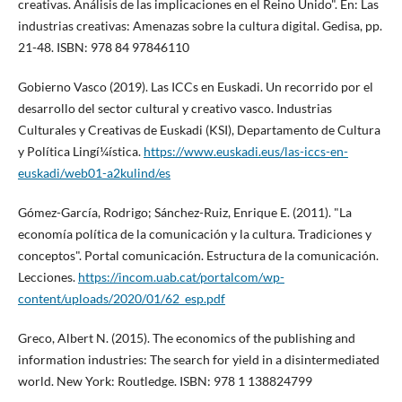
creativas. Análisis de las implicaciones en el Reino Unido". En: Las
industrias creativas: Amenazas sobre la cultura digital. Gedisa, pp.
21-48. ISBN: 978 84 97846110
Gobierno Vasco (2019). Las ICCs en Euskadi. Un recorrido por el
desarrollo del sector cultural y creativo vasco. Industrias
Culturales y Creativas de Euskadi (KSI), Departamento de Cultura
y Polí­tica Lingí¼í­stica.
https://www.euskadi.eus/las-iccs-en-
euskadi/web01-a2kulind/es
Gómez-Garcí­a, Rodrigo; Sánchez-Ruiz, Enrique E. (2011). "La
economí­a polí­tica de la comunicación y la cultura. Tradiciones y
conceptos". Portal comunicación. Estructura de la comunicación.
Lecciones.
https://incom.uab.cat/portalcom/wp-
content/uploads/2020/01/62_esp.pdf
Greco, Albert N. (2015). The economics of the publishing and
information industries: The search for yield in a disintermediated
world. New York: Routledge. ISBN: 978 1 138824799