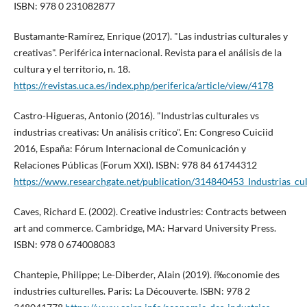
ISBN: 978 0 231082877
Bustamante-Ramí­rez, Enrique (2017). "Las industrias culturales y
creativas". Periférica internacional. Revista para el análisis de la
cultura y el territorio, n. 18.
https://revistas.uca.es/index.php/periferica/article/view/4178
Castro-Higueras, Antonio (2016). "Industrias culturales vs
industrias creativas: Un análisis crí­tico". En: Congreso Cuiciid
2016, España: Fórum Internacional de Comunicación y
Relaciones Públicas (Forum XXI). ISBN: 978 84 61744312
https://www.researchgate.net/publication/314840453_Industrias_cult
Caves, Richard E. (2002). Creative industries: Contracts between
art and commerce. Cambridge, MA: Harvard University Press.
ISBN: 978 0 674008083
Chantepie, Philippe; Le-Diberder, Alain (2019). í‰conomie des
industries culturelles. Paris: La Découverte. ISBN: 978 2