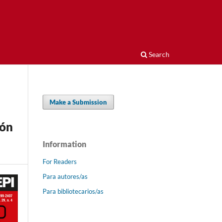
Search
Make a Submission
ión
Information
For Readers
Para autores/as
Para bibliotecarios/as