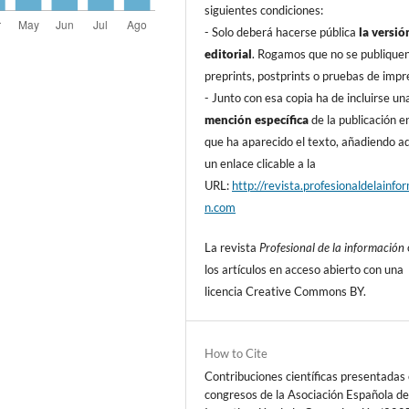
siguientes condiciones:
- Solo deberá hacerse pública
la versió
editorial
. Rogamos que no se publique
preprints, postprints o pruebas de impr
- Junto con esa copia ha de incluirse un
mención especí­fica
de la publicación en
que ha aparecido el texto, añadiendo 
un enlace clicable a la
URL:
http://revista.profesionaldelainfo
n.com
La revista
Profesional de la información
los artí­culos en acceso abierto con una
licencia Creative Commons BY.
How to Cite
Contribuciones cientí­ficas presentadas 
congresos de la Asociación Española d