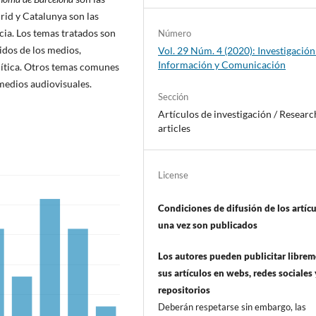
drid y Catalunya son las
cia. Los temas tratados son
Número
idos de los medios,
Vol. 29 Núm. 4 (2020): Investigación
Información y Comunicación
í­tica. Otros temas comunes
 medios audiovisuales.
Sección
Artí­culos de investigación / Researc
articles
License
Condiciones de difusión de los artí­c
una vez son publicados
Los autores pueden publicitar libre
sus artí­culos en webs, redes sociales 
repositorios
Deberán respetarse sin embargo, las