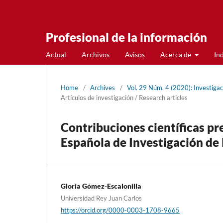
Profesional de la información
Actual
Archivos
Avisos
Acerca de
In
Home
/
Archives
/
Vol. 29 Núm. 4 (2020): Investiga
Artí­culos de investigación / Research articles
Contribuciones cientí­ficas p
Española de Investigación de
Gloria Gómez-Escalonilla
Universidad Rey Juan Carlos
https://orcid.org/0000-0003-1708-9665