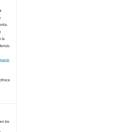
n
n
enta.
a
 la
además
rmacio
ofrece
en los
e