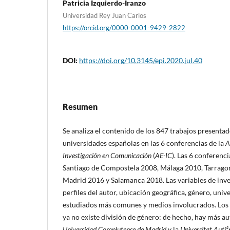
Patricia Izquierdo-Iranzo
Universidad Rey Juan Carlos
https://orcid.org/0000-0001-9429-2822
DOI:
https://doi.org/10.3145/epi.2020.jul.40
Resumen
Se analiza el contenido de los 847 trabajos presenta
universidades españolas en las 6 conferencias de la
A
Investigación en Comunicación
(
AE-IC
). Las 6 conferenci
Santiago de Compostela 2008, Málaga 2010, Tarrago
Madrid 2016 y Salamanca 2018. Las variables de inve
perfiles del autor, ubicación geográfica, género, univ
estudiados más comunes y medios involucrados. Los
ya no existe división de género: de hecho, hay más au
Universidad Complutense de Madrid
y la
Universitat Autí