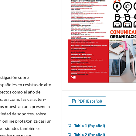
estigación sobre
pañoles en revistas de alto
pectos como el año de
, así­ como las caracterí­
PDF (Español)
ados muestran una presencia
ariedad de soportes, sobre
n online protagoniza casi un
Tabla 1 (Español)
niversidades también es
Tabla 2 (Español)
ncentra una parte