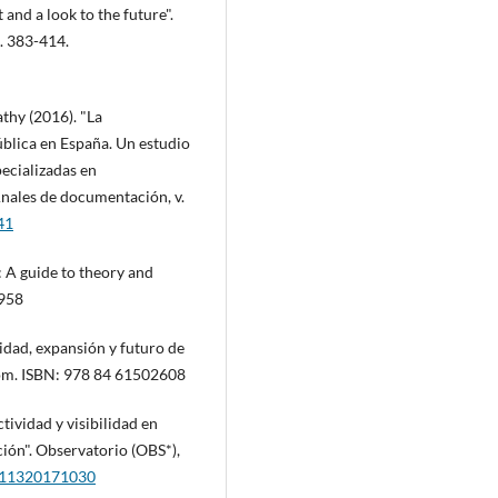
nd a look to the future".
. 383-414.
thy (2016). "La
ública en España. Un estudio
pecializadas en
nales de documentación, v.
41
 A guide to theory and
4958
idad, expansión y futuro de
Com. ISBN: 978 84 61502608
tividad y visibilidad en
ión". Observatorio (OBS*),
BS11320171030