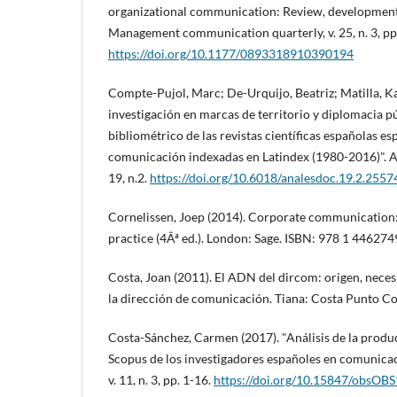
organizational communication: Review, development a
Management communication quarterly, v. 25, n. 3, pp
https://doi.org/10.1177/0893318910390194
Compte-Pujol, Marc; De-Urquijo, Beatriz; Matilla, Ka
investigación en marcas de territorio y diplomacia p
bibliométrico de las revistas cientí­ficas españolas es
comunicación indexadas en Latindex (1980-2016)". A
19, n.2.
https://doi.org/10.6018/analesdoc.19.2.2557
Cornelissen, Joep (2014). Corporate communication:
practice (4Âª ed.). London: Sage. ISBN: 978 1 44627
Costa, Joan (2011). El ADN del dircom: origen, neces
la dirección de comunicación. Tiana: Costa Punto 
Costa-Sánchez, Carmen (2017). "Análisis de la produc
Scopus de los investigadores españoles en comunicac
v. 11, n. 3, pp. 1-16.
https://doi.org/10.15847/obsO