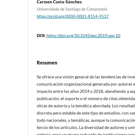
Carmen Costa-Sánchez
Universidade de Santiago de Compostela
https://orcid.org/0000-0001-8154-9537
DOI:
https://doi.org/10.3145/epi.2019.sep.10
Resumen
Se ofrece una visión general de las tendencias de inv
comunicación organizacional generada por autores es
impacto entre los años 2014 y 2018, atendiendo a as
publicación, el soporte o el número de citas obtenidas
sticas de autorí­a y la temática abordada. Los result
discreta pero estable de este tipo de estudios, con v
todo nacionales, y temáticas, aunque la comunicació
tercio de los artí­culos. La diversidad de autores y u
notoria, pero un grupo reducido de instituciones co