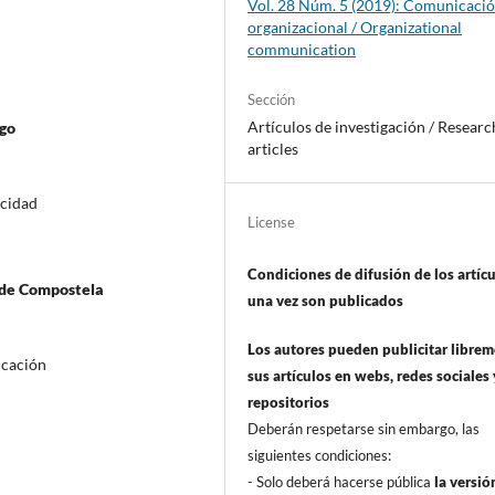
Vol. 28 Núm. 5 (2019): Comunicaci
organizacional / Organizational
communication
Sección
Artí­culos de investigación / Researc
igo
articles
icidad
License
Condiciones de difusión de los artí­c
 de Compostela
una vez son publicados
Los autores pueden publicitar libre
icación
sus artí­culos en webs, redes sociales 
repositorios
Deberán respetarse sin embargo, las
siguientes condiciones:
- Solo deberá hacerse pública
la versió