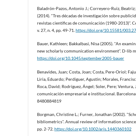
Baladrón-Pazos, Antonio J.; Correyero-Ruiz, Beatri
(2014). "Tres décadas de investigación sobre publicid
revistas cientí­ficas de comunicación (1980-2013)". 
v. 27, n. 4, pp. 49-71.
https://doi.org/10.15581/003.2
Bauer, Kathleen; Bakkalbasi, Nisa (2005). "An examina
new scholarly communication environment". D-lib maga
https://doi.org/10.1045/september2005-bauer
Benavides, Juan; Costa, Joan; Costa, Pere-Oriol; Faju
Liria, Eduardo; Perdiguer, Agustí­n; Morales, Francisc
Roca, David; Rodrí­guez, Ángel; Soler, Pere; Ventura,
comunicación empresarial e institucional. Barcelona
8480884819
Borgman, Christine L.; Furner, Jonathan (2002). "S
bibliometrics". Annual review of information science a
pp. 2-72.
https://doi.org/10.1002/aris.1440360102