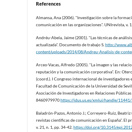
References
Almansa, Ana (2006). "Investigación sobre la formaci
comunicación en las organizaciones". UNIrevista, v. 1,
Andréu-Abela, Jaime (2001). "Las técnicas de análisi
actualizada". Documento de trabajo S.
http://www.al
content/uploads/2014/08/Andreu-Analisis-de-conte
Arceo-Vacas, Alfredo (2005). "La imagen y las relacio
reputación y la comunicación corporativa". En: Oter
(coord.). I Congreso internacional de investigadores 
Facultad de Comunicación de la Universidad de Sevill
Asociación de Investigadores en Relaciones Públicas 
8460979970
https://idus.us.es/xmlui/handle/11441
Baladrón-Pazos, Antonio J.; Correyero-Ruiz, Beatriz 
revistas cientí­ficas de comunicación en España". El p
v. 21, n. 1, pp. 34-42.
https://doi.org/10.3145/epi.201