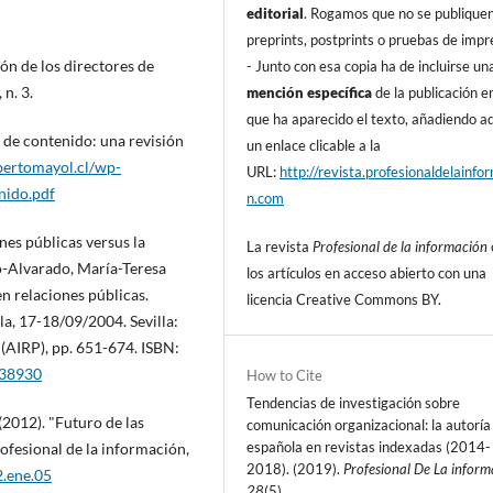
editorial
. Rogamos que no se publique
preprints, postprints o pruebas de impr
ón de los directores de
- Junto con esa copia ha de incluirse un
 n. 3.
mención especí­fica
de la publicación en
que ha aparecido el texto, añadiendo 
s de contenido: una revisión
un enlace clicable a la
bertomayol.cl/wp-
URL:
http://revista.profesionaldelainfo
nido.pdf
n.com
nes públicas versus la
La revista
Profesional de la información
o-Alvarado, Marí­a-Teresa
los artí­culos en acceso abierto con una
en relaciones públicas.
licencia Creative Commons BY.
a, 17-18/09/2004. Sevilla:
(AIRP), pp. 651-674. ISBN:
/38930
How to Cite
Tendencias de investigación sobre
(2012). "Futuro de las
comunicación organizacional: la autorí­a
española en revistas indexadas (2014-
rofesional de la información,
2018). (2019).
Profesional De La inform
2.ene.05
28
(5).