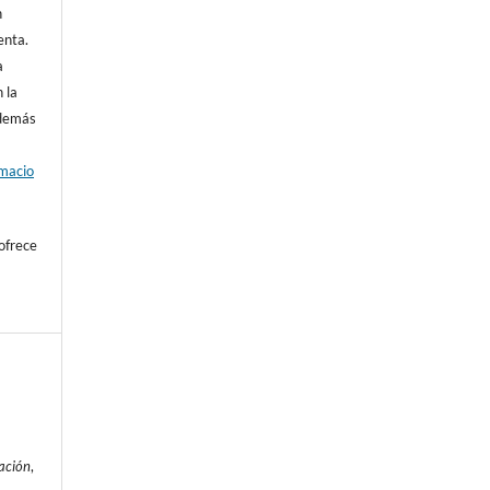
n
enta.
a
 la
además
rmacio
ofrece
ación
,