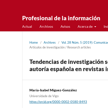
Profesional de la información
Actual
Archivos
Avisos
Acerca de
In
Home
/
Archives
/
Vol. 28 Núm. 5 (2019): Comunicac
Artí­culos de investigación / Research articles
Tendencias de investigación 
autorí­a española en revistas
Marí­a-Isabel Mí­guez-González
Universidade de Vigo
https://orcid.org/0000-0002-0580-8493