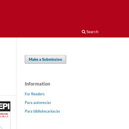
Search
Make a Submission
Information
For Readers
Para autores/as
Para bibliotecarios/as