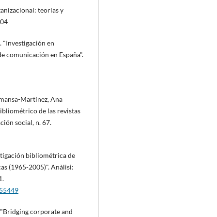
nizacional: teorí­as y
504
 "Investigación en
 de comunicación en España".
lmansa-Martí­nez, Ana
ibliométrico de las revistas
ión social, n. 67.
stigación bibliométrica de
cas (1965-2005)". Anàlisi:
1.
/55449
. "Bridging corporate and