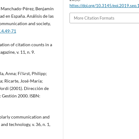
https://doi.org/10.3145/epi.2019.sep.
z; Manchado-Pérez, Benjamí­n
ad en España. Análisis de las
More Citation Formats
Communication and society,
7.4.49-71
tion of citation counts in a
zine, v. 11, n. 9.
la, Anna; Fí¼rst, Philipp;
a; Ricarte, José-Marí­a;
 Jordi (2001). Dirección de
: Gestión 2000. ISBN:
cholarly communication and
nd technology, v. 36, n. 1,