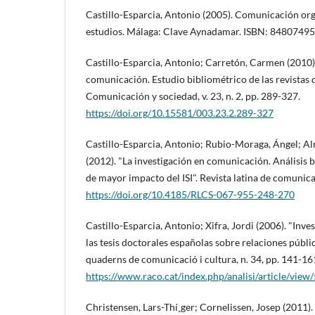
Castillo-Esparcia, Antonio (2005). Comunicación orga
estudios. Málaga: Clave Aynadamar. ISBN: 8480749
Castillo-Esparcia, Antonio; Carretón, Carmen (2010).
comunicación. Estudio bibliométrico de las revistas
Comunicación y sociedad, v. 23, n. 2, pp. 289-327.
https://doi.org/10.15581/003.23.2.289-327
Castillo-Esparcia, Antonio; Rubio-Moraga, Ángel; A
(2012). "La investigación en comunicación. Análisis b
de mayor impacto del ISI". Revista latina de comunicac
https://doi.org/10.4185/RLCS-067-955-248-270
Castillo-Esparcia, Antonio; Xifra, Jordi (2006). "Inve
las tesis doctorales españolas sobre relaciones públi
quaderns de comunicació i cultura, n. 34, pp. 141-16
https://www.raco.cat/index.php/analisi/article/view
Christensen, Lars-Thí¸ger; Cornelissen, Josep (2011)