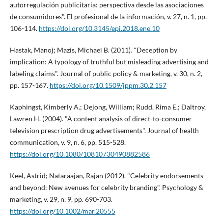
autorregulación publicitaria: perspectiva desde las asociaciones
de consumidores". El profesional de la información, v. 27, n. 1, pp.
106-114.
https://doi.org/10.3145/epi.2018.ene.10
Hastak, Manoj; Mazis, Michael B. (2011). "Deception by
implication: A typology of truthful but misleading advertising and
labeling claims". Journal of public policy & marketing, v. 30, n. 2,
pp. 157-167.
https://doi.org/10.1509/jppm.30.2.157
Kaphingst, Kimberly A.; Dejong, William; Rudd, Rima E.; Daltroy,
Lawren H. (2004). "A content analysis of direct-to-consumer
television prescription drug advertisements". Journal of health
communication, v. 9, n. 6, pp. 515-528.
https://doi.org/10.1080/10810730490882586
Keel, Astrid; Nataraajan, Rajan (2012). "Celebrity endorsements
and beyond: New avenues for celebrity branding". Psychology &
marketing, v. 29, n. 9, pp. 690-703.
https://doi.org/10.1002/mar.20555