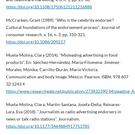
https://doi.org/10.1108/17506121211216888
McCracken, Grant (1989). "Who is the celebrity endorser?
Cultural foundations of the endorsement process". Journal of
consumer research, v. 16, n. 3, pp. 310-321.
https://doi.org/10.1086/209217
Muela-Molina, Clara (2014). "Misleading advertising in food
products". En: Sánchez-Hernández, Marí­a-Filomena; Jiménez-
Morales, Mónika; Carrillo-Durán, Marí­a-Victoria.
Communication and body image. México: Pearson. ISBN: 978 607
32 1243 4
https://www.researchgate.net/publication/273832390_Misleading_A
Muela-Molina, Clara; Martí­n-Santana, Josefa-Delia; Reinares-
Lara, Eva (2018). "Journalists as radio advertising endorsers in
news or talk radio stations". Journalism.
https://doi.org/10.1177/1464884917753785