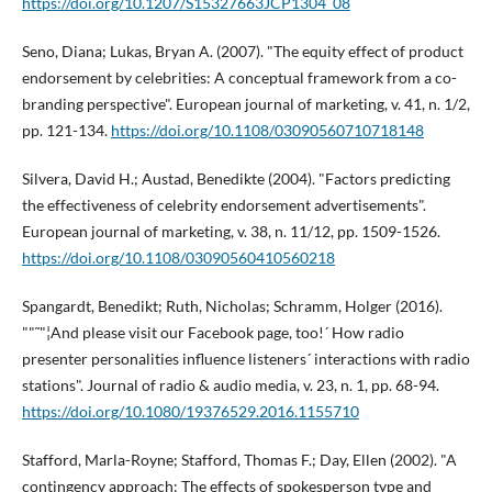
https://doi.org/10.1207/S15327663JCP1304_08
Seno, Diana; Lukas, Bryan A. (2007). "The equity effect of product
endorsement by celebrities: A conceptual framework from a co-
branding perspective". European journal of marketing, v. 41, n. 1/2,
pp. 121-134.
https://doi.org/10.1108/03090560710718148
Silvera, David H.; Austad, Benedikte (2004). "Factors predicting
the effectiveness of celebrity endorsement advertisements".
European journal of marketing, v. 38, n. 11/12, pp. 1509-1526.
https://doi.org/10.1108/03090560410560218
Spangardt, Benedikt; Ruth, Nicholas; Schramm, Holger (2016).
""˜"¦And please visit our Facebook page, too!´ How radio
presenter personalities influence listeners´ interactions with radio
stations". Journal of radio & audio media, v. 23, n. 1, pp. 68-94.
https://doi.org/10.1080/19376529.2016.1155710
Stafford, Marla-Royne; Stafford, Thomas F.; Day, Ellen (2002). "A
contingency approach: The effects of spokesperson type and