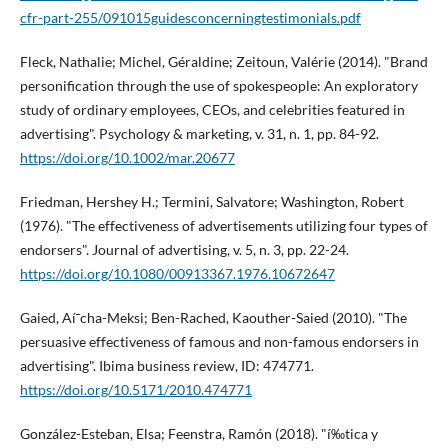
cfr-part-255/091015guidesconcerningtestimonials.pdf
Fleck, Nathalie; Michel, Géraldine; Zeitoun, Valérie (2014). "Brand
personification through the use of spokespeople: An exploratory
study of ordinary employees, CEOs, and celebrities featured in
advertising". Psychology & marketing, v. 31, n. 1, pp. 84-92.
https://doi.org/10.1002/mar.20677
Friedman, Hershey H.; Termini, Salvatore; Washington, Robert
(1976). "The effectiveness of advertisements utilizing four types of
endorsers". Journal of advertising, v. 5, n. 3, pp. 22-24.
https://doi.org/10.1080/00913367.1976.10672647
Gaied, Aí¯cha-Meksi; Ben-Rached, Kaouther-Saied (2010). "The
persuasive effectiveness of famous and non-famous endorsers in
advertising". Ibima business review, ID: 474771.
https://doi.org/10.5171/2010.474771
González-Esteban, Elsa; Feenstra, Ramón (2018). "í‰tica y