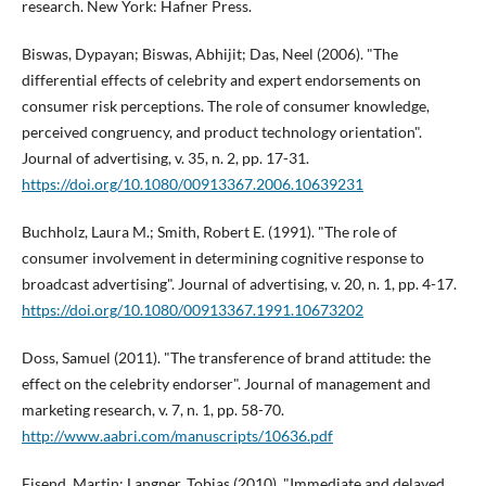
research. New York: Hafner Press.
Biswas, Dypayan; Biswas, Abhijit; Das, Neel (2006). "The
differential effects of celebrity and expert endorsements on
consumer risk perceptions. The role of consumer knowledge,
perceived congruency, and product technology orientation".
Journal of advertising, v. 35, n. 2, pp. 17-31.
https://doi.org/10.1080/00913367.2006.10639231
Buchholz, Laura M.; Smith, Robert E. (1991). "The role of
consumer involvement in determining cognitive response to
broadcast advertising". Journal of advertising, v. 20, n. 1, pp. 4-17.
https://doi.org/10.1080/00913367.1991.10673202
Doss, Samuel (2011). "The transference of brand attitude: the
effect on the celebrity endorser". Journal of management and
marketing research, v. 7, n. 1, pp. 58-70.
http://www.aabri.com/manuscripts/10636.pdf
Eisend, Martin; Langner, Tobias (2010). "Immediate and delayed