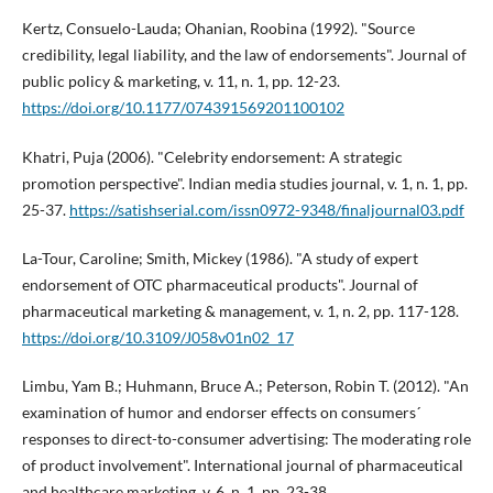
Kertz, Consuelo-Lauda; Ohanian, Roobina (1992). "Source
credibility, legal liability, and the law of endorsements". Journal of
public policy & marketing, v. 11, n. 1, pp. 12-23.
https://doi.org/10.1177/074391569201100102
Khatri, Puja (2006). "Celebrity endorsement: A strategic
promotion perspective". Indian media studies journal, v. 1, n. 1, pp.
25-37.
https://satishserial.com/issn0972-9348/finaljournal03.pdf
La-Tour, Caroline; Smith, Mickey (1986). "A study of expert
endorsement of OTC pharmaceutical products". Journal of
pharmaceutical marketing & management, v. 1, n. 2, pp. 117-128.
https://doi.org/10.3109/J058v01n02_17
Limbu, Yam B.; Huhmann, Bruce A.; Peterson, Robin T. (2012). "An
examination of humor and endorser effects on consumers´
responses to direct-to-consumer advertising: The moderating role
of product involvement". International journal of pharmaceutical
and healthcare marketing, v. 6, n. 1, pp. 23-38.