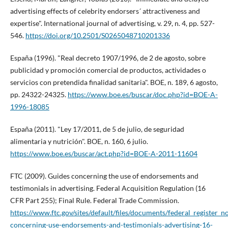
advertising effects of celebrity endorsers´ attractiveness and
expertise". International journal of advertising, v. 29, n. 4, pp. 527-
546.
https://doi.org/10.2501/S0265048710201336
España (1996). "Real decreto 1907/1996, de 2 de agosto, sobre
publicidad y promoción comercial de productos, actividades o
servicios con pretendida finalidad sanitaria". BOE, n. 189, 6 agosto,
pp. 24322-24325.
https://www.boe.es/buscar/doc.php?id=BOE-A-
1996-18085
España (2011). "Ley 17/2011, de 5 de julio, de seguridad
alimentaria y nutrición". BOE, n. 160, 6 julio.
https://www.boe.es/buscar/act.php?id=BOE-A-2011-11604
FTC (2009). Guides concerning the use of endorsements and
testimonials in advertising. Federal Acquisition Regulation (16
CFR Part 255); Final Rule. Federal Trade Commission.
https://www.ftc.gov/sites/default/files/documents/federal_register_no
concerning-use-endorsements-and-testimonials-advertising-16-