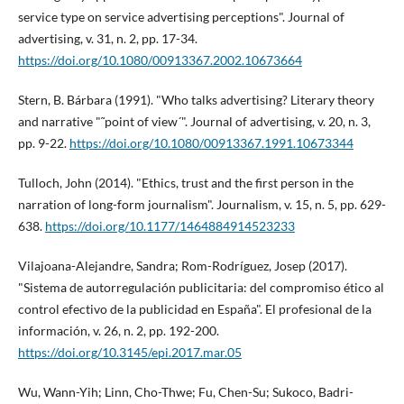
service type on service advertising perceptions". Journal of
advertising, v. 31, n. 2, pp. 17-34.
https://doi.org/10.1080/00913367.2002.10673664
Stern, B. Bárbara (1991). "Who talks advertising? Literary theory
and narrative "˜point of view´". Journal of advertising, v. 20, n. 3,
pp. 9-22.
https://doi.org/10.1080/00913367.1991.10673344
Tulloch, John (2014). "Ethics, trust and the first person in the
narration of long-form journalism". Journalism, v. 15, n. 5, pp. 629-
638.
https://doi.org/10.1177/1464884914523233
Vilajoana-Alejandre, Sandra; Rom-Rodrí­guez, Josep (2017).
"Sistema de autorregulación publicitaria: del compromiso ético al
control efectivo de la publicidad en España". El profesional de la
información, v. 26, n. 2, pp. 192-200.
https://doi.org/10.3145/epi.2017.mar.05
Wu, Wann-Yih; Linn, Cho-Thwe; Fu, Chen-Su; Sukoco, Badri-