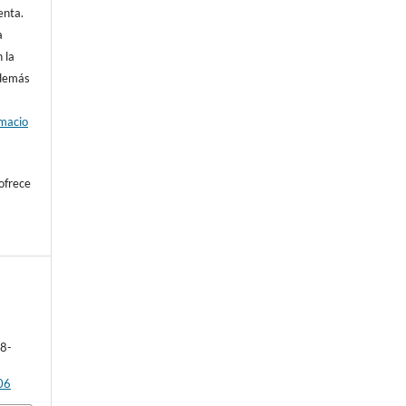
enta.
a
 la
además
rmacio
ofrece
78-
06