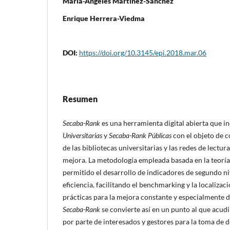
Marí­a-Ángeles Martí­nez-Sánchez
Enrique Herrera-Viedma
DOI:
https://doi.org/10.3145/epi.2018.mar.06
Resumen
Secaba-Rank
es una herramienta digital abierta que i
Universitarias
y
Secaba-Rank Públicas
con el objeto de c
de las bibliotecas universitarias y las redes de lectu
mejora. La metodologí­a empleada basada en la teorí­a
permitido el desarrollo de indicadores de segundo ni
eficiencia, facilitando el benchmarking y la localiza
prácticas para la mejora constante y especialmente d
Secaba-Rank
se convierte así­ en un punto al que acu
por parte de interesados y gestores para la toma de 