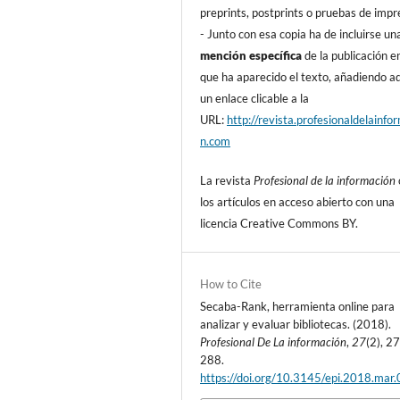
preprints, postprints o pruebas de impr
- Junto con esa copia ha de incluirse un
mención especí­fica
de la publicación en
que ha aparecido el texto, añadiendo 
un enlace clicable a la
URL:
http://revista.profesionaldelainfo
n.com
La revista
Profesional de la información
los artí­culos en acceso abierto con una
licencia Creative Commons BY.
How to Cite
Secaba-Rank, herramienta online para
analizar y evaluar bibliotecas. (2018).
Profesional De La información
,
27
(2), 2
288.
https://doi.org/10.3145/epi.2018.mar.