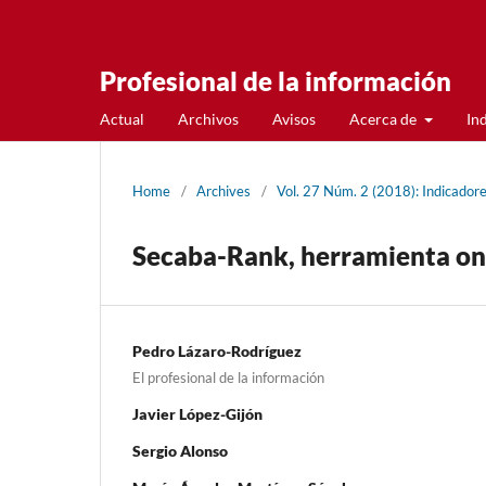
Profesional de la información
Actual
Archivos
Avisos
Acerca de
In
Home
/
Archives
/
Vol. 27 Núm. 2 (2018): Indicadore
Secaba-Rank, herramienta onli
Pedro Lázaro-Rodrí­guez
El profesional de la información
Javier López-Gijón
Sergio Alonso