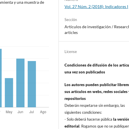
ramienta y una muestra de
Vol. 27 Núm. 2 (2018): Indicadores I
Sección
Artí­culos de investigación / Researc
articles
License
Condiciones de difusión de los artí­c
una vez son publicados
Los autores pueden publicitar libre
sus artí­culos en webs, redes sociales 
repositorios
Deberán respetarse sin embargo, las
siguientes condiciones:
- Solo deberá hacerse pública
la versió
editorial
. Rogamos que no se publique