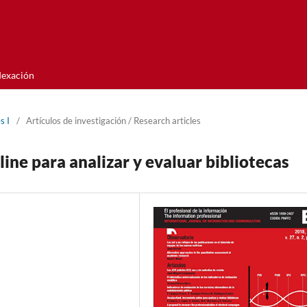
dexación
s I
/
Artí­culos de investigación / Research articles
ne para analizar y evaluar bibliotecas