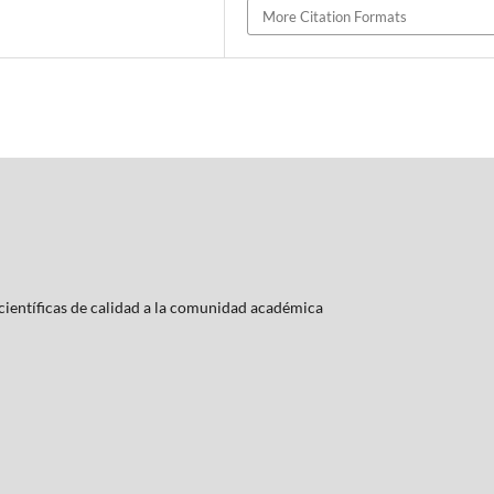
More Citation Formats
ientí­ficas de calidad a la comunidad académica