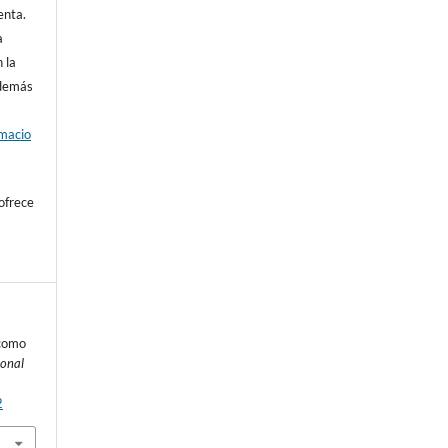
enta.
a
 la
además
rmacio
ofrece
 como
ional
2