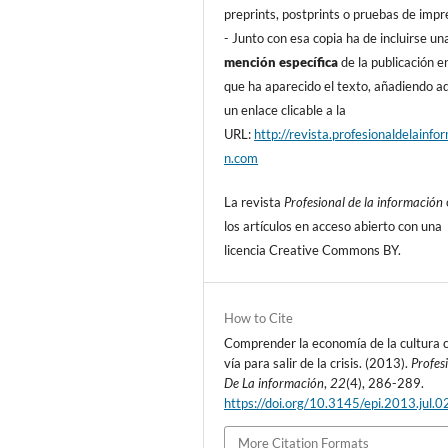
preprints, postprints o pruebas de impr
- Junto con esa copia ha de incluirse un
mención especí­fica
de la publicación en
que ha aparecido el texto, añadiendo 
un enlace clicable a la
URL:
http://revista.profesionaldelainfo
n.com
La revista
Profesional de la información
los artí­culos en acceso abierto con una
licencia Creative Commons BY.
How to Cite
Comprender la economí­a de la cultura
ví­a para salir de la crisis. (2013).
Profes
De La información
,
22
(4), 286-289.
https://doi.org/10.3145/epi.2013.jul.0
More Citation Formats