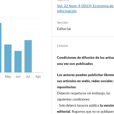
Vol. 22 Núm. 4 (2013): Economí­a de 
información
Sección
Editorial
License
Condiciones de difusión de los artí­c
una vez son publicados
Los autores pueden publicitar libre
sus artí­culos en webs, redes sociales 
repositorios
Deberán respetarse sin embargo, las
siguientes condiciones:
- Solo deberá hacerse pública
la versió
editorial
. Rogamos que no se publique