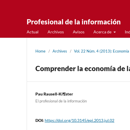
Profesional de la información
Actual
Archivos
Avisos
Acerca de
In
Home
/
Archives
/
Vol. 22 Núm. 4 (2013): Economí­a 
Comprender la economí­a de la 
Pau Rausell-Kí¶ster
El profesional de la información
DOI:
https://doi.org/10.3145/epi.2013.jul.02