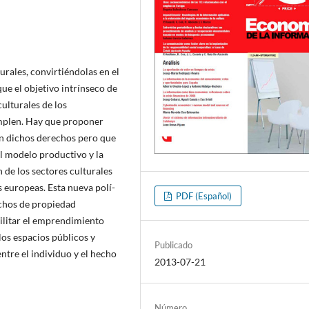
turales, convirtiéndolas en el
que el objetivo intrí­nseco de
culturales de los
umplen. Hay que proponer
gan dichos derechos pero que
l modelo productivo y la
 de los sectores culturales
s europeas. Esta nueva polí­
PDF (Español)
chos de propiedad
cilitar el emprendimiento
los espacios públicos y
Publicado
ntre el individuo y el hecho
2013-07-21
Número