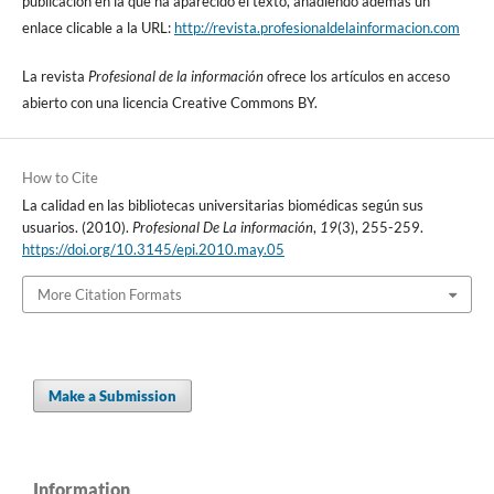
publicación en la que ha aparecido el texto, añadiendo además un
enlace clicable a la URL:
http://revista.profesionaldelainformacion.com
La revista
Profesional de la información
ofrece los artí­culos en acceso
abierto con una licencia Creative Commons BY.
How to Cite
La calidad en las bibliotecas universitarias biomédicas según sus
usuarios. (2010).
Profesional De La información
,
19
(3), 255-259.
https://doi.org/10.3145/epi.2010.may.05
More Citation Formats
Make a Submission
Information