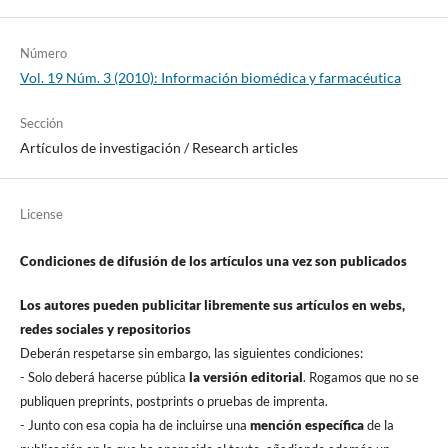
Número
Vol. 19 Núm. 3 (2010): Información biomédica y farmacéutica
Sección
Artí­culos de investigación / Research articles
License
Condiciones de difusión de los artí­culos una vez son publicados
Los autores pueden publicitar libremente sus artí­culos en webs,
redes sociales y repositorios
Deberán respetarse sin embargo, las siguientes condiciones:
- Solo deberá hacerse pública
la versión editorial
. Rogamos que no se
publiquen preprints, postprints o pruebas de imprenta.
- Junto con esa copia ha de incluirse una
mención especí­fica
de la