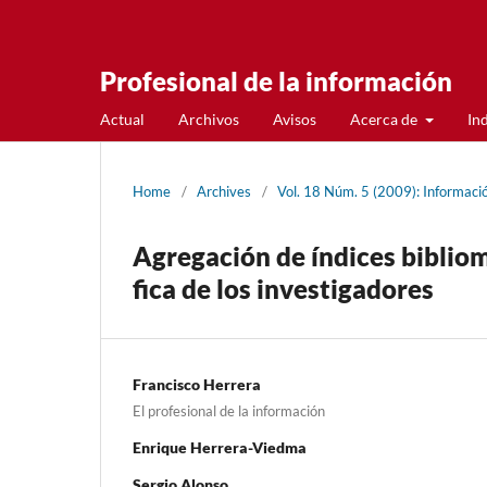
Profesional de la información
Actual
Archivos
Avisos
Acerca de
In
Home
/
Archives
/
Vol. 18 Núm. 5 (2009): Información
Agregación de í­ndices biblio
fica de los investigadores
Francisco Herrera
El profesional de la información
Enrique Herrera-Viedma
Sergio Alonso