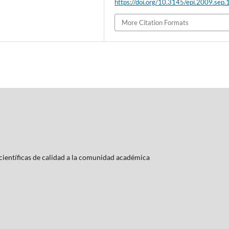
https://doi.org/10.3145/epi.2009.sep.
More Citation Formats
ientí­ficas de calidad a la comunidad académica