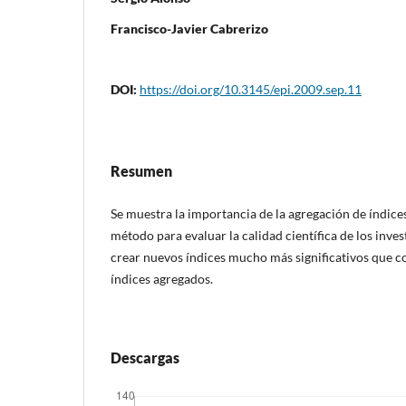
Francisco-Javier Cabrerizo
DOI:
https://doi.org/10.3145/epi.2009.sep.11
Resumen
Se muestra la importancia de la agregación de í­ndic
método para evaluar la calidad cientí­fica de los inve
crear nuevos í­ndices mucho más significativos que c
í­ndices agregados.
Descargas