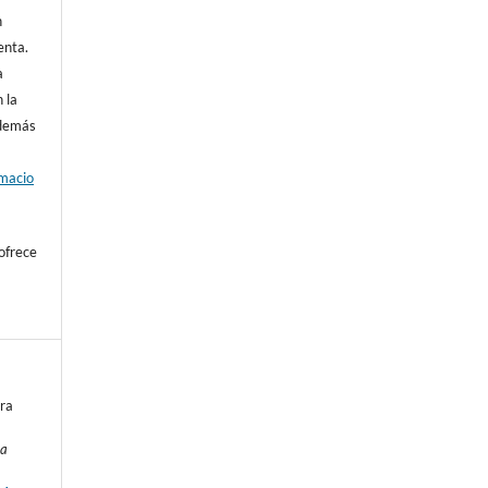
n
enta.
a
 la
además
rmacio
ofrece
ara
La