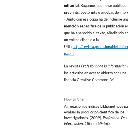
editorial
. Rogamos que no se publique
preprints, postprints o pruebas de impr
- Junto con esa copia ha de incluirse un
mención especí­fica
de la publicación en
que ha aparecido el texto, añadiendo 
un enlace clicable a la
URL:
http://revista.profesionaldelainfo
n.com
La revista
Profesional de la información
los artí­culos en acceso abierto con una
licencia Creative Commons BY.
How to Cite
Agregación de í­ndices bibliométricos p
evaluar la producción cientí­fica de los
investigadores. (2009).
Profesional De 
información
,
18
(5), 559-562.