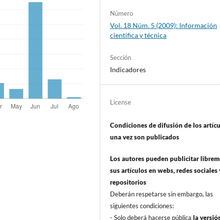
Número
Vol. 18 Núm. 5 (2009): Información
cientí­fica y técnica
Sección
Indicadores
License
Condiciones de difusión de los artí­c
una vez son publicados
Los autores pueden publicitar libre
sus artí­culos en webs, redes sociales 
repositorios
Deberán respetarse sin embargo, las
siguientes condiciones:
- Solo deberá hacerse pública
la versió