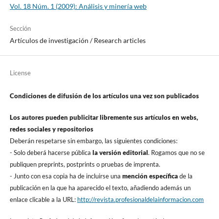
Vol. 18 Núm. 1 (2009): Análisis y minerí­a web
Sección
Artí­culos de investigación / Research articles
License
Condiciones de difusión de los artí­culos una vez son publicados
Los autores pueden publicitar libremente sus artí­culos en webs,
redes sociales y repositorios
Deberán respetarse sin embargo, las siguientes condiciones:
- Solo deberá hacerse pública
la versión editorial
. Rogamos que no se
publiquen preprints, postprints o pruebas de imprenta.
- Junto con esa copia ha de incluirse una
mención especí­fica
de la
publicación en la que ha aparecido el texto, añadiendo además un
enlace clicable a la URL:
http://revista.profesionaldelainformacion.com