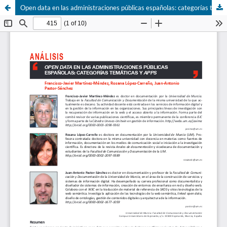
Open data en las administraciones públicas españolas: categorí­as temáticas y apps