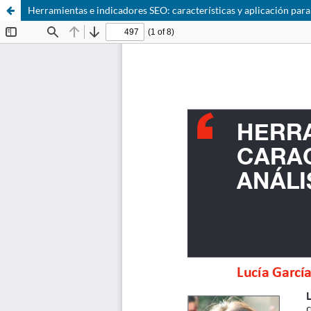
Herramientas e indicadores SEO: caracterí­sticas y aplicación para