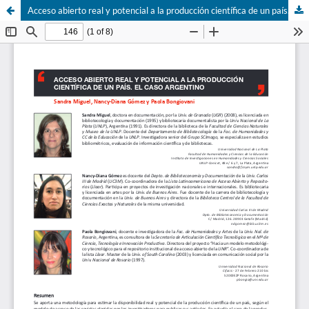
Acceso abierto real y potencial a la producción cientí­fica de un paí­s. El caso argentino