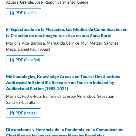
Azuara-Grande, José-Ramón Sarmiento-Guede
PDF (Inglés)
El Espectáculo de la Floración. Los Medios de Comunicación en
la Creación de una imagen turística en una Zona Rural
Mariona Visa-Barbosa, Margarida Carnicé-Mur, Metzeri Sánchez-
Meza, Daniel Paül i Agust
PDF (Español)
Methodologies, Knowledge Areas and Tourist Destinations
Addressed in Scientific Research on Tourism Induced by
Audiovisual Fiction (1988-2021)
María C. Puche-Ruiz, Esmeralda Crespo-Almendros, Sebastián
Sánchez-Castillo
PDF (Inglés)
Disrupciones y Herencia de la Pandemia en la Comunicación
Científica de los Investigadores Noveles Españoles