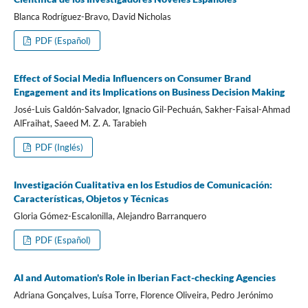
Blanca Rodríguez-Bravo, David Nicholas
PDF (Español)
Effect of Social Media Influencers on Consumer Brand
Engagement and its Implications on Business Decision Making
José-Luis Galdón-Salvador, Ignacio Gil-Pechuán, Sakher-Faisal-Ahmad
AlFraihat, Saeed M. Z. A. Tarabieh
PDF (Inglés)
Investigación Cualitativa en los Estudios de Comunicación:
Características, Objetos y Técnicas
Gloria Gómez-Escalonilla, Alejandro Barranquero
PDF (Español)
AI and Automation's Role in Iberian Fact-checking Agencies
Adriana Gonçalves, Luísa Torre, Florence Oliveira, Pedro Jerónimo